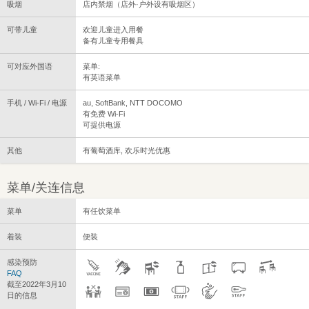
吸烟
店内禁烟（店外·户外设有吸烟区）
可带儿童
欢迎儿童进入用餐
备有儿童专用餐具
可对应外国语
菜单:
有英语菜单
手机 / Wi-Fi / 电源
au, SoftBank, NTT DOCOMO
有免费 Wi-Fi
可提供电源
其他
有葡萄酒库, 欢乐时光优惠
菜单/关连信息
菜单
有任饮菜单
着装
便装
感染预防
FAQ
截至2022年3月10
日的信息