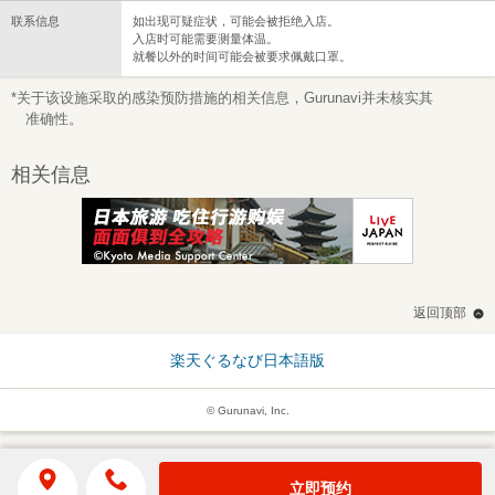
联系信息
如出现可疑症状，可能会被拒绝入店。
入店时可能需要测量体温。
就餐以外的时间可能会被要求佩戴口罩。
*关于该设施采取的感染预防措施的相关信息，Gurunavi并未核实其
准确性。
相关信息
返回顶部
楽天ぐるなび日本語版
© Gurunavi, Inc.
立即预约