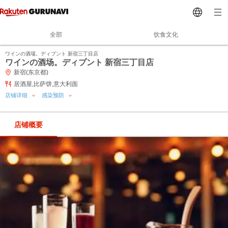
全部
饮食文化
ワインの酒場。ディプント 新宿三丁目店
ワインの酒场。ディプント 新宿三丁目店
新宿(东京都)
居酒屋,比萨饼,意大利面
店铺详细
感染预防
店铺概要