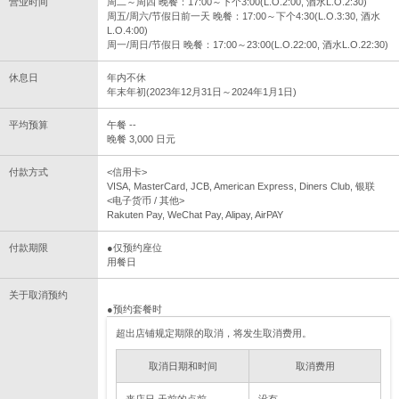
营业时间
周二～周四 晚餐：17:00～下个3:00(L.O.2:00, 酒水L.O.2:30)
周五/周六/节假日前一天 晚餐：17:00～下个4:30(L.O.3:30, 酒水
L.O.4:00)
周一/周日/节假日 晚餐：17:00～23:00(L.O.22:00, 酒水L.O.22:30)
休息日
年内不休
年末年初(2023年12月31日～2024年1月1日)
平均预算
午餐 --
晚餐 3,000 日元
付款方式
<信用卡>
VISA, MasterCard, JCB, American Express, Diners Club, 银联
<电子货币 / 其他>
Rakuten Pay, WeChat Pay, Alipay, AirPAY
付款期限
●仅预约座位
用餐日
关于取消预约
●预约套餐时
超出店铺规定期限的取消，将发生取消费用。
取消日期和时间
取消费用
来店日 天前的点前
没有