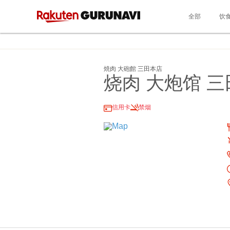
全部
饮
焼肉 大砲館 三田本店
烧肉 大炮馆 
信用卡
禁烟