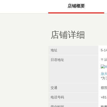
店铺概要
店铺详细
地址
5-1
日语地址
〒1
放
*
交通
都营
电话号码
+81
营业时间
晚餐