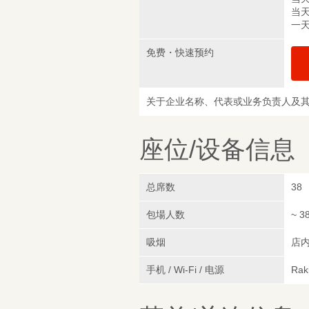
当天
一天
免费・快速预约
关于企业名称、代表或业务负责人及
座位/设备信息
总席数
38
包場人数
~ 3
吸烟
店
手机 / Wi-Fi / 电源
Rak