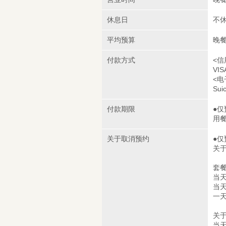
休息日
不
平均预算
晚餐
付款方式
<信
VIS
<电
Sui
付款期限
●仅
用
关于取消预约
●仅
关
套
当天
当天
一天
关于
当天