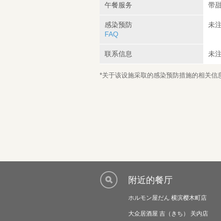
午餐服务
带
感染预防
未
FAQ
联系信息
未
*关于该设施采取的感染预防措施的相关信息，
附近的餐厅
ホルモン屋だん 横滨樱木町店
大众居酒屋 吉（きち） 关内店