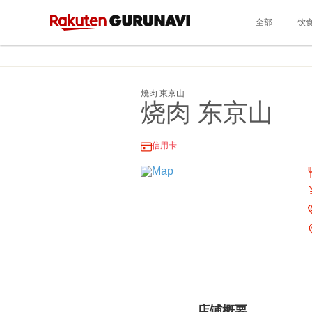
全部
饮
焼肉 東京山
烧肉 东京山
信用卡
店铺概要