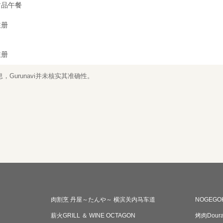
甜品午餐
注册
注册
Gurunavi并未核实其准确性。
肉割烹 丹屋～たんや～ 横滨关内马车道
NOGEGO
薪火GRILL ＆ WINE OCTAGON
烤肉Doura