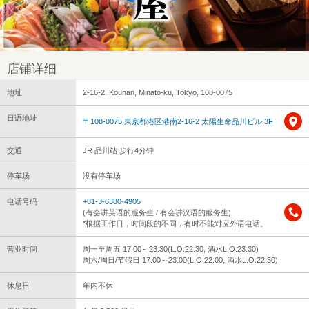
店铺详细
地址
2-16-2, Kounan, Minato-ku, Tokyo, 108-0075
日语地址
〒108-0075 東京都港区港南2-16-2 太陽生命品川ビル 3F
交通
JR 品川站 步行4分钟
停车场
没有停车场
电话号码
+81-3-6380-4905
(有会讲英语的服务生 / 有会讲汉语的服务生)
*根据工作日，时间段的不同，有时不能对应外语电话。
营业时间
周一至周五 17:00～23:30(L.O.22:30, 酒水L.O.23:30)
周六/周日/节假日 17:00～23:00(L.O.22:00, 酒水L.O.22:30)
休息日
年内不休