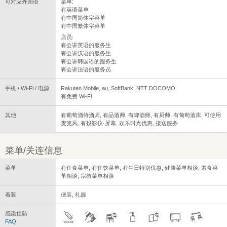
可对应外国语
菜单:
有英语菜单
有中国简体字菜单
有中国繁体字菜单
店员:
有会讲英语的服务生
有会讲汉语的服务生
有会讲韩国语的服务生
有会讲法语的服务员
手机 / Wi-Fi / 电源
Rakuten Mobile, au, SoftBank, NTT DOCOMO
有免费 Wi-Fi
其他
有葡萄酒侍酒师, 有品酒师, 有啤酒师, 有厨师, 有葡萄酒库, 可使用
麦克风, 有投影仪·屏幕, 欢乐时光优惠, 接送服务
菜单/关连信息
菜单
有任食菜单, 有任饮菜单, 有生日特别优惠, 健康菜单相谈, 素食菜
单相谈, 宗教菜单相谈
着装
便装, 礼服
感染预防
FAQ