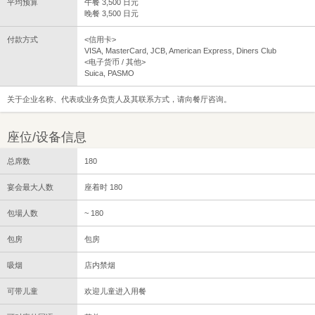
平均预算
午餐 3,500 日元
晚餐 3,500 日元
付款方式
<信用卡>
VISA, MasterCard, JCB, American Express, Diners Club
<电子货币 / 其他>
Suica, PASMO
关于企业名称、代表或业务负责人及其联系方式，请向餐厅咨询。
座位/设备信息
总席数
180
宴会最大人数
座着时 180
包場人数
~ 180
包房
包房
吸烟
店内禁烟
可带儿童
欢迎儿童进入用餐