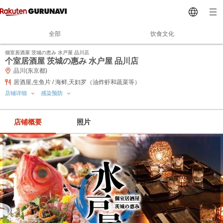
全部
饮食文化
個室居酒屋 茨城の恵み 水戸屋 品川店
个室居酒屋 茨城の惠み 水户屋 品川店
品川(东京都)
居酒屋,生鱼片 / 海鲜,天妇罗（油炸虾和蔬菜等）
店铺详细
感染预防
店铺概要
照片