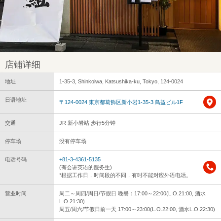
店铺详细
地址
1-35-3, Shinkoiwa, Katsushika-ku, Tokyo, 124-0024
日语地址
〒124-0024 東京都葛飾区新小岩1-35-3 鳥益ビル1F
交通
JR 新小岩站 步行5分钟
停车场
没有停车场
电话号码
+81-3-4361-5135
(有会讲英语的服务生)
*根据工作日，时间段的不同，有时不能对应外语电话。
营业时间
周二～周四/周日/节假日 晚餐：17:00～22:00(L.O.21:00, 酒水
L.O.21:30)
周五/周六/节假日前一天 17:00～23:00(L.O.22:00, 酒水L.O.22:30)