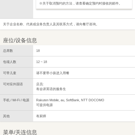
※关于取消预约的方法，请查看确定预约时接收的邮件。
关于企业名称、代表或业务负责人及其联系方式，请向餐厅咨询。
座位/设备信息
总席数
18
包場人数
12 ~ 18
可带儿童
请不要带小孩进入用餐
可对应外国语
店员:
有会讲英语的服务生
手机 / Wi-Fi / 电源
Rakuten Mobile, au, SoftBank, NTT DOCOMO
可提供电源
其他
有厨师
菜单/关连信息