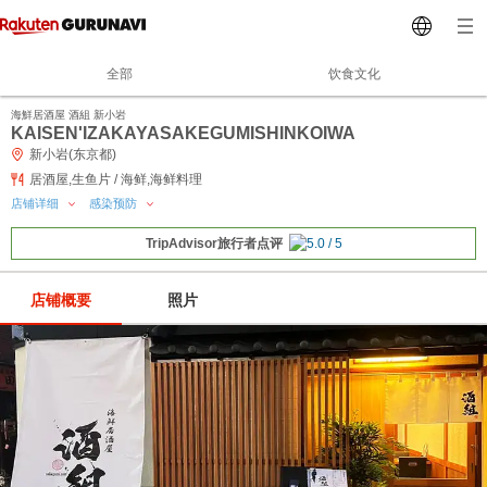
全部
饮食文化
海鮮居酒屋 酒組 新小岩
KAISEN'IZAKAYASAKEGUMISHINKOIWA
新小岩(东京都)
居酒屋,生鱼片 / 海鲜,海鲜料理
店铺详细
感染预防
TripAdvisor旅行者点评
店铺概要
照片