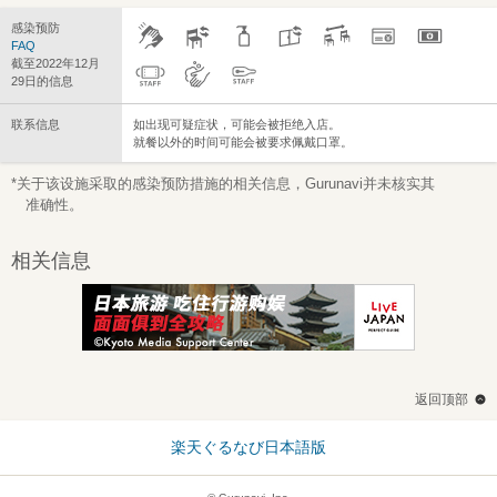
感染预防
FAQ
截至2022年12月
29日的信息
联系信息
如出现可疑症状，可能会被拒绝入店。
就餐以外的时间可能会被要求佩戴口罩。
*关于该设施采取的感染预防措施的相关信息，Gurunavi并未核实其
准确性。
相关信息
返回顶部
楽天ぐるなび日本語版