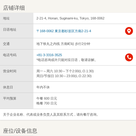
店铺详细
地址
2-21-4, Honan, Suginami-ku, Tokyo, 168-0062
日语地址
〒168-0062 東京都杉並区方南2-21-4
交通
地下铁丸之内线 方南町站 步行2分钟
电话号码
+81-3-3316-3525
*电话咨询或许只能对应日语，敬请谅解。
营业时间
周一～周六 10:30～下个2:00(L.O.1:30)
周日/节假日 10:30～23:00(L.O.22:30)
休息日
年内不休
平均预算
午餐 600 日元
晚餐 700 日元
关于企业名称、代表或业务负责人及其联系方式，请向餐厅咨询。
座位/设备信息