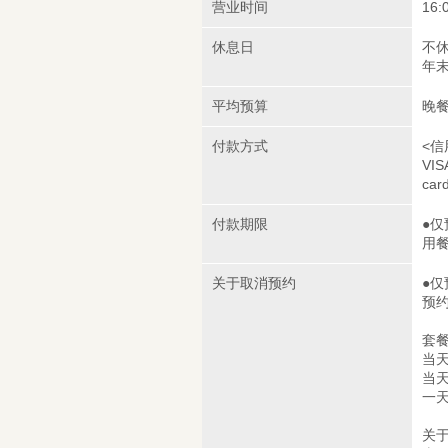
营业时间
16:
休息日
不
年末
平均预算
晚餐
付款方式
<信
VIS
car
付款期限
●仅
用
关于取消预约
●仅
预
套
当天
当天
一天
关于