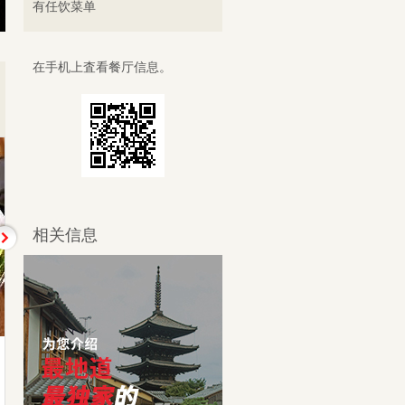
有任饮菜单
在手机上査看餐厅信息。
相关信息
野菜の天ぷら
だし巻き卵
蔬菜天妇罗
鸡蛋卷
1,180日元
780日元