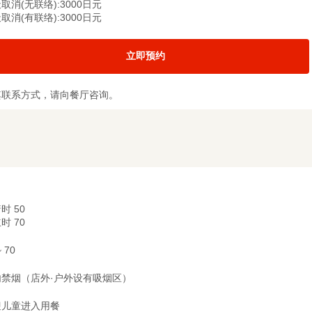
取消(无联络):3000日元
取消(有联络):3000日元
立即预约
其联系方式，请向餐厅咨询。
时 50
时 70
~ 70
内禁烟（店外·户外设有吸烟区）
迎儿童进入用餐