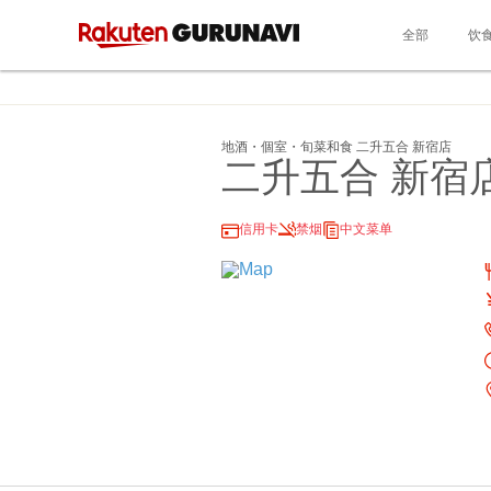
全部
饮
地酒・個室・旬菜和食 二升五合 新宿店
二升五合 新宿
信用卡
禁烟
中文菜单