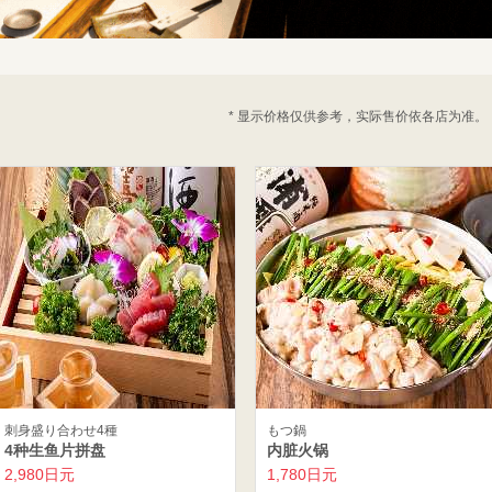
* 显示价格仅供参考，实际售价依各店为准。
刺身盛り合わせ4種
もつ鍋
4种生鱼片拼盘
内脏火锅
2,980日元
1,780日元