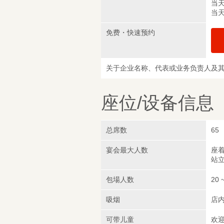
当天
当天
免费・快速预约
关于企业名称、代表或业务负责人及
座位/设备信息
总席数
65
宴会最大人数
座着
站立
包場人数
20 
吸烟
店
可带儿童
欢