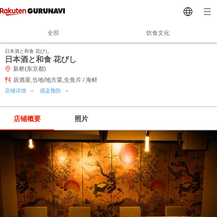
全部
饮食文化
日本酒と和食 花びし
日本酒と和食 花びし
新桥(东京都)
居酒屋,当地/地方菜,生鱼片 / 海鲜
店铺详细
感染预防
店铺概要
照片