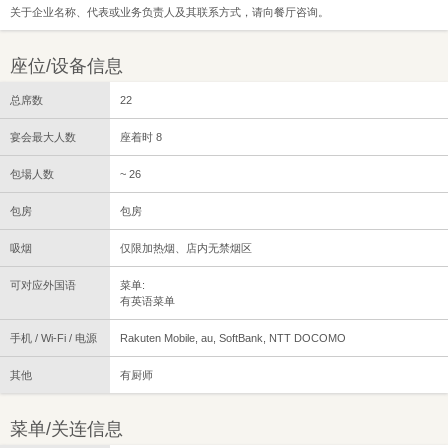
关于企业名称、代表或业务负责人及其联系方式，请向餐厅咨询。
座位/设备信息
总席数
22
宴会最大人数
座着时 8
包場人数
~ 26
包房
包房
吸烟
仅限加热烟、店内无禁烟区
可对应外国语
菜单:
有英语菜单
手机 / Wi-Fi / 电源
Rakuten Mobile, au, SoftBank, NTT DOCOMO
其他
有厨师
菜单/关连信息