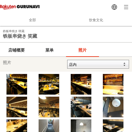
全部
饮食文化
鉄板串焼き 咲蔵
铁板串烧き 笑藏
店铺概要
菜单
照片
照片