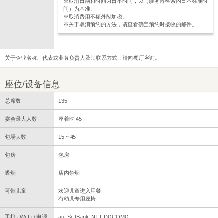
※取消日期和时间为日本时间，以（服务器检索的日本标准时
间）为基准。
※取消费用不额外附加税。
※关于取消预约的方法，请查看确定预约时接收的邮件。
关于企业名称、代表或业务负责人及其联系方式，请向餐厅咨询。
座位/设备信息
总席数
135
宴会最大人数
座着时 45
包場人数
15 ~ 45
包房
包房
吸烟
店内禁烟
可带儿童
欢迎儿童进入用餐
有幼儿专用座椅
手机 / Wi-Fi / 电源
au, SoftBank, NTT DOCOMO