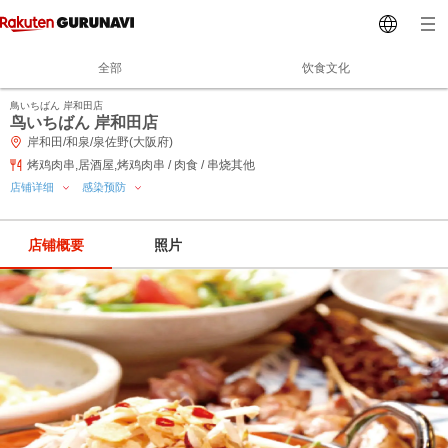
全部
饮食文化
鳥いちばん 岸和田店
鸟いちばん 岸和田店
岸和田/和泉/泉佐野(大阪府)
烤鸡肉串,居酒屋,烤鸡肉串 / 肉食 / 串烧其他
店铺详细
感染预防
店铺概要
照片