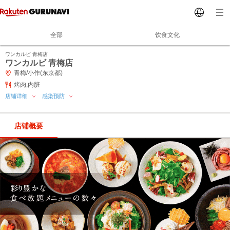
全部
饮食文化
ワンカルビ 青梅店
ワンカルビ 青梅店
青梅/小作(东京都)
烤肉,内脏
店铺详细
感染预防
店铺概要