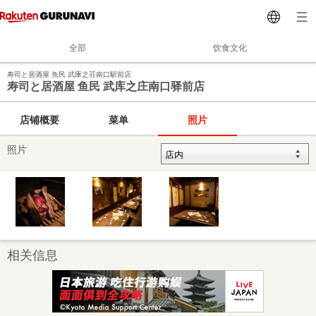
全部
饮食文化
寿司と居酒屋 魚民 武庫之荘南口駅前店
寿司と居酒屋 鱼民 武库之庄南口驿前店
店铺概要
菜单
照片
照片
相关信息