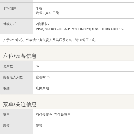
平均预算
午餐 --
晚餐 2,000 日元
付款方式
<信用卡>
VISA, MasterCard, JCB, American Express, Diners Club, UC
关于企业名称、代表或业务负责人及其联系方式，请向餐厅咨询。
座位/设备信息
总席数
62
宴会最大人数
座着时 62
吸烟
店内禁烟
菜单/关连信息
菜单
有任食菜单, 有任饮菜单
着装
便装