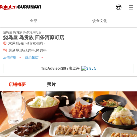
全部
饮食文化
焼鳥屋 鳥貴族 四条河原町店
烧鸟屋 鸟贵族 四条河原町店
木屋町/先斗町(京都府)
居酒屋,烤鸡肉串,烤肉串
店铺详细
感染预防
TripAdvisor旅行者点评
店铺概要
照片