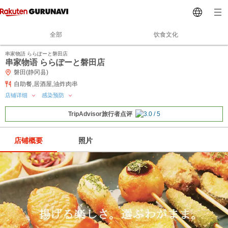
全部
饮食文化
串家物語 ららぽーと磐田店
串家物语 ららぽーと磐田店
磐田(静冈县)
自助餐,居酒屋,油炸肉串
店铺详细
感染预防
TripAdvisor旅行者点评
店铺概要
照片