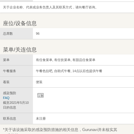
关于企业名称、代表或业务负责人及其联系方式，请向餐厅咨询。
座位/设备信息
总席数
96
菜单/关连信息
菜单
有任食菜单, 有任饮菜单, 有甜品任食菜单
午餐服务
午餐色拉吧, 自助式午餐, 14点以后也提供午餐
着装
便装
感染预防
FAQ
截至2021年5月10
日的信息
联系信息
未注册
*关于该设施采取的感染预防措施的相关信息，Gurunavi并未核实其