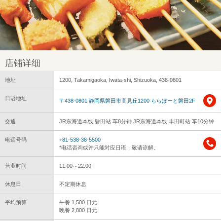
店铺详细
地址
1200, Takamigaoka, Iwata-shi, Shizuoka, 438-0801
日语地址
〒438-0801 静岡県磐田市高見丘1200 ららぽーと磐田2F
交通
JR东海道本线 磐田站 车8分钟 JR东海道本线 丰田町站 车10分钟
电话号码
+81-538-38-5500
*电话咨询或许只能对应日语，敬请谅解。
营业时间
11:00～22:00
休息日
不定期休息
平均预算
午餐 1,500 日元
晚餐 2,800 日元