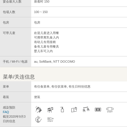
宴会最大人数
座着时 150
包場人数
100 ~ 150
包房
包房
可带儿童
欢迎儿童进入用餐
可携带离乳食入内
有幼儿专用座椅
备有儿童专用餐具
婴儿车可入内
手机 / Wi-Fi / 电源
au, SoftBank, NTT DOCOMO
菜单/关连信息
菜单
有任食菜单, 有任饮菜单, 有生日特别优惠
着装
便装
感染预防
FAQ
截至2020年9月3
日的信息