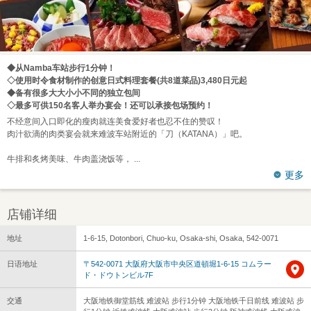
◆从Namba车站步行1分钟！
◇使用时令食材制作的创意日式料理套餐(共8道菜品)3,480日元起
◆备有很多大大小小不同的独立包间
◇最多可供150名客人举办宴会！还可以承接包场预约！
不经意间入口即化的瘦肉就连美食爱好者也忍不住的赞叹！
肉汁欲滴的肉类宴会就来难波车站附近的「刀（KATANA）」吧。
牛排和炙烤美味、牛肉盖浇饭等，
更多
店铺详细
地址
1-6-15, Dotonbori, Chuo-ku, Osaka-shi, Osaka, 542-0071
日语地址
〒542-0071 大阪府大阪市中央区道頓堀1-6-15 コムラー
ド・ドウトンビル7F
交通
大阪地铁御堂筋线 难波站 步行1分钟 大阪地铁千日前线 难波站 步