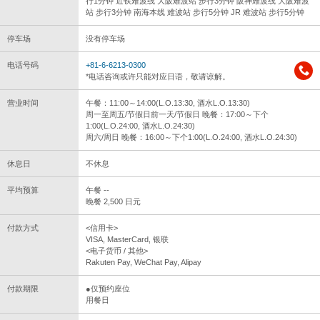
行1分钟 近铁难波线 大阪难波站 步行3分钟 阪神难波线 大阪难波
站 步行3分钟 南海本线 难波站 步行5分钟 JR 难波站 步行5分钟
停车场
没有停车场
电话号码
+81-6-6213-0300
*电话咨询或许只能对应日语，敬请谅解。
营业时间
午餐：11:00～14:00(L.O.13:30, 酒水L.O.13:30)
周一至周五/节假日前一天/节假日 晚餐：17:00～下个
1:00(L.O.24:00, 酒水L.O.24:30)
周六/周日 晚餐：16:00～下个1:00(L.O.24:00, 酒水L.O.24:30)
休息日
不休息
平均预算
午餐 --
晚餐 2,500 日元
付款方式
<信用卡>
VISA, MasterCard, 银联
<电子货币 / 其他>
Rakuten Pay, WeChat Pay, Alipay
付款期限
●仅预约座位
用餐日