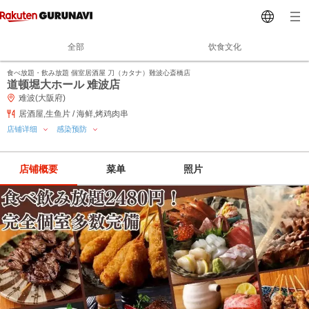
全部
饮食文化
食べ放題・飲み放題 個室居酒屋 刀（カタナ）難波心斎橋店
道顿堀大ホール 难波店
难波(大阪府)
居酒屋,生鱼片 / 海鲜,烤鸡肉串
店铺详细
感染预防
店铺概要
菜单
照片