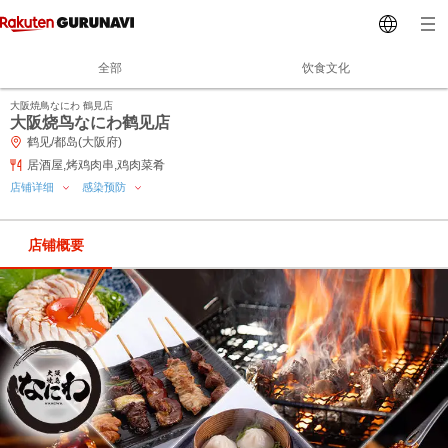
全部
饮食文化
大阪焼鳥なにわ 鶴見店
大阪烧鸟なにわ鹤见店
鹤见/都岛(大阪府)
居酒屋,烤鸡肉串,鸡肉菜肴
店铺详细
感染预防
店铺概要