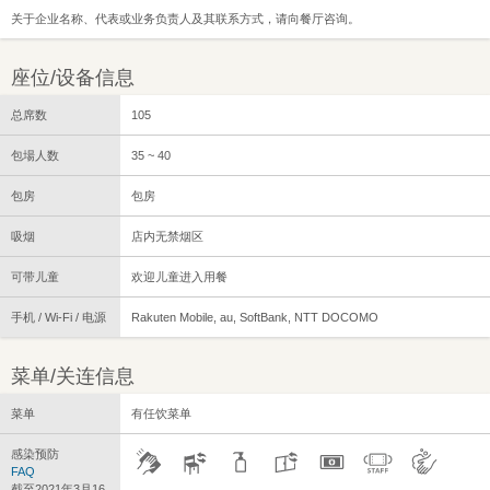
关于企业名称、代表或业务负责人及其联系方式，请向餐厅咨询。
座位/设备信息
总席数
105
包場人数
35 ~ 40
包房
包房
吸烟
店内无禁烟区
可带儿童
欢迎儿童进入用餐
手机 / Wi-Fi / 电源
Rakuten Mobile, au, SoftBank, NTT DOCOMO
菜单/关连信息
菜单
有任饮菜单
感染预防
FAQ
截至2021年3月16