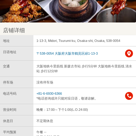
店铺详细
地址
1-13-3, Midori, Tsurumi-ku, Osaka-shi, Osaka, 538-0054
日语地址
〒538-0054 大阪府大阪市鶴見区緑1-13-3
交通
大阪地铁今里筋线 新森古市站 步行5分钟 大阪地铁今里筋线 清水
站 步行12分钟
停车场
没有停车场
电话号码
+81-6-6930-6366
*电话咨询或许只能对应日语，敬请谅解。
营业时间
晚餐：17:00～下个1:00(L.O.24:00)
休息日
不定期休息
平均预算
午餐 --