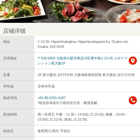
店铺详细
地址
1-13-35, Higashinakajima, Higashiyodogawa-ku, Osaka-shi,
Osaka, 533-0033
日语地址
〒533-0033 大阪府大阪市東淀川区東中島1-13-35 コボリマ
ンション新大阪1F
交通
JR 新大阪站 步行5分钟 大阪地铁御堂筋线 新大阪站 步行12分钟
停车场
没有停车场
电话号码
+81-80-9751-0197
*电话咨询或许只能对应日语，敬请谅解。
营业时间
周一至周五 午餐：11:30～14:00(L.O.13:20), 晚餐：18:00～
23:00(L.O.22:00, 酒水L.O.22:30)
休息日
每周周六/周日 节假日