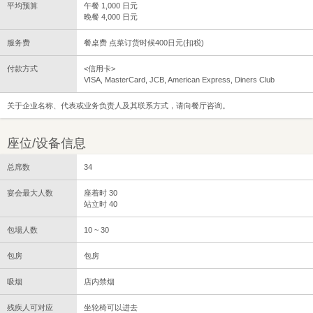
平均预算
午餐 1,000 日元
晚餐 4,000 日元
服务费
餐桌费 点菜订货时候400日元(扣税)
付款方式
<信用卡>
VISA, MasterCard, JCB, American Express, Diners Club
关于企业名称、代表或业务负责人及其联系方式，请向餐厅咨询。
座位/设备信息
总席数
34
宴会最大人数
座着时 30
站立时 40
包場人数
10 ~ 30
包房
包房
吸烟
店内禁烟
残疾人可对应
坐轮椅可以进去