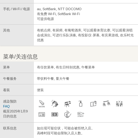
手机 / Wi-Fi / 电源
au, SoftBank, NTT DOCOMO
有免费 Wi-Fi, SoftBank Wi-Fi
可提供电源
其他
有糕点师, 有厨师, 有葡萄酒库, 可以观看体育比赛, 可以观看演唱
会或演出, 可进行乐队演奏, 有投影仪·屏幕, 有宾果游戏, 欢乐时光
优惠
菜单/关连信息
菜单
有任饮菜单, 有生日特别优惠, 午餐菜单
午餐服务
带饮料午餐, 量大午餐
着装
便装
感染预防
FAQ
截至2025年1月9
日的信息
联系信息
如出现可疑症状，可能会被拒绝入店。
高峰时段可能会限制入店人数。