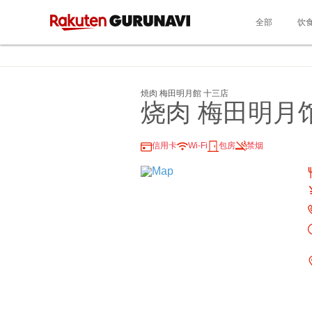
全部
饮
焼肉 梅田明月館 十三店
烧肉 梅田明月
信用卡
Wi-Fi
包房
禁烟