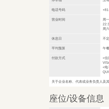
电话号码
+81
营业时间
周一
22:
周六/
休息日
不
平均预算
午餐
付款方式
<信
VIS
<电
QUI
关于企业名称、代表或业务负责人及
座位/设备信息