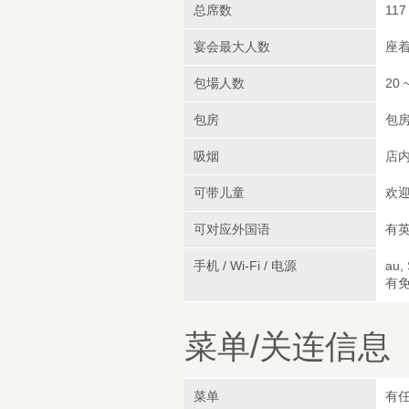
总席数
117
宴会最大人数
座着
包場人数
20 
包房
包
吸烟
店
可带儿童
欢迎
可对应外国语
有
手机 / Wi-Fi / 电源
au,
有免
菜单/关连信息
菜单
有任