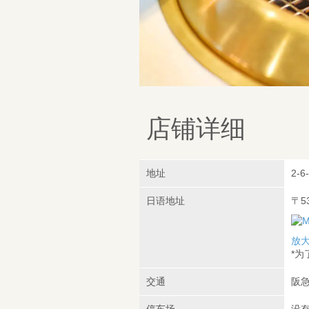
店铺详细
地址
2-6
日语地址
〒5
放
*
交通
阪急
停车场
没