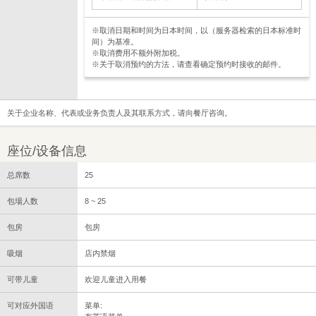
※取消日期和时间为日本时间，以（服务器检索的日本标准时
间）为基准。
※取消费用不额外附加税。
※关于取消预约的方法，请查看确定预约时接收的邮件。
关于企业名称、代表或业务负责人及其联系方式，请向餐厅咨询。
座位/设备信息
总席数
25
包場人数
8 ~ 25
包房
包房
吸烟
店内禁烟
可带儿童
欢迎儿童进入用餐
可对应外国语
菜单: