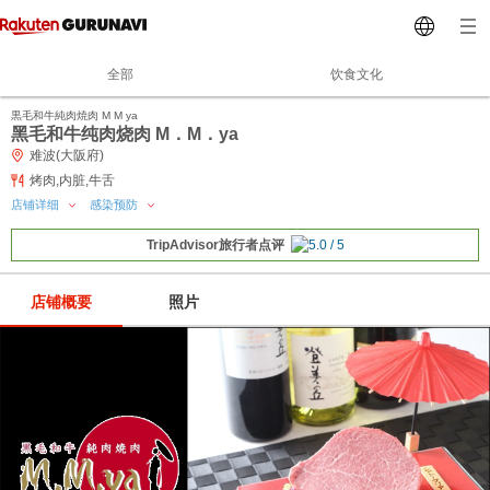
全部
饮食文化
黒毛和牛純肉焼肉 M M ya
黑毛和牛纯肉烧肉 M．M．ya
难波(大阪府)
烤肉,内脏,牛舌
店铺详细
感染预防
TripAdvisor旅行者点评
店铺概要
照片