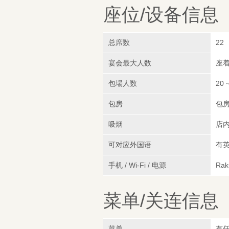
座位/设备信息
总席数
22
宴会最大人数
座着
包場人数
20 
包房
包
吸烟
店
可对应外国语
有
手机 / Wi-Fi / 电源
Rak
菜单/关连信息
菜单
有