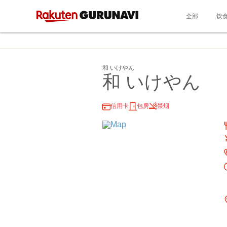
全部
饮
和 いけやん
和 いけやん
信用卡
包房
禁烟