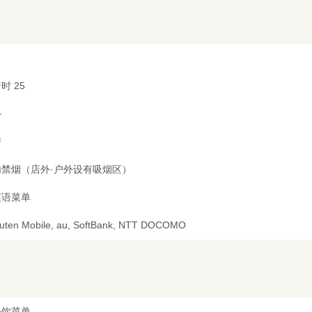
时 25
~
房
内禁烟（店外·户外设有吸烟区）
英语菜单
uten Mobile, au, SoftBank, NTT DOCOMO
任饮菜单