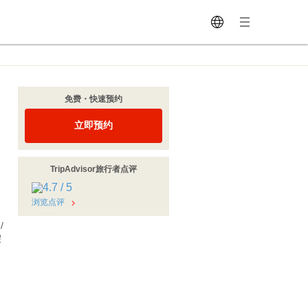
免费・快速预约
立即预约
TripAdvisor旅行者点评
浏览点评
/
假