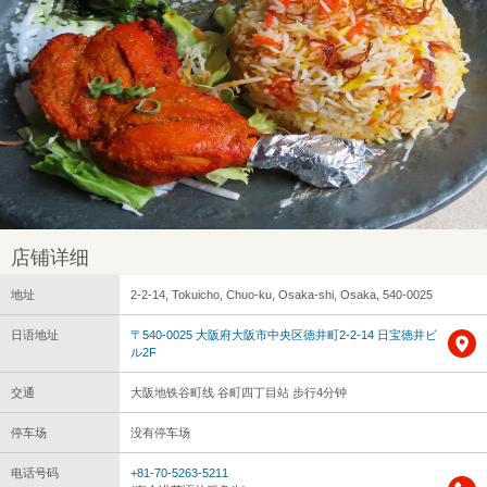
店铺详细
地址
2-2-14, Tokuicho, Chuo-ku, Osaka-shi, Osaka, 540-0025
日语地址
〒540-0025 大阪府大阪市中央区徳井町2-2-14 日宝徳井ビ
ル2F
交通
大阪地铁谷町线 谷町四丁目站 步行4分钟
停车场
没有停车场
电话号码
+81-70-5263-5211