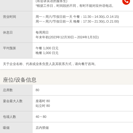
(有会讲英语的服务生)
*根据工作日，时间段的不同，有时不能对应外语电话。
营业时间
周一～周六/节假日前一天 午餐：11:30～14:30(L.O.14:15)
周一～周六/节假日前一天 晚餐：17:30～21:30(L.O.21:00)
休息日
每周周日
年末年初(2023年12月30日～2024年1月3日)
平均预算
午餐 1,000 日元
晚餐 1,000 日元
关于企业名称、代表或业务负责人及其联系方式，请向餐厅咨询。
座位/设备信息
总席数
80
宴会最大人数
座着时 80
站立时 80
包場人数
40 ~ 80
吸烟
店内禁烟