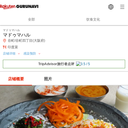
全部
饮食文化
マドゥマハル
マドゥマハル
谷町/谷町四丁目(大阪府)
印度菜
店铺详细
感染预防
TripAdvisor旅行者点评
店铺概要
照片