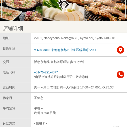
店铺详细
地址
220-1, Nabeyacho, Nakagyo-ku, Kyoto-shi, Kyoto, 604-8015
日语地址
〒604-8015 京都府京都市中京区鍋屋町220-1
交通
阪急京都线 京都河原町站 步行1分钟
电话号码
+81-75-221-4577
*电话咨询或许只能对应日语，敬请谅解。
营业时间
周一～周日/节假日前一天/节假日 17:00～24:00(L.O.23:30)
休息日
不休息
平均预算
午餐 --
晚餐 4,500 日元
付款方式
<信用卡>