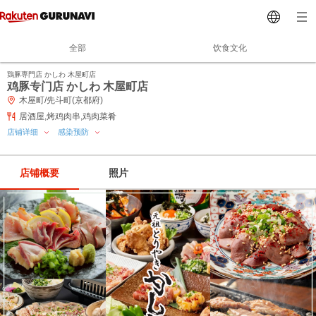
全部
饮食文化
鶏豚専門店 かしわ 木屋町店
鸡豚专门店 かしわ 木屋町店
木屋町/先斗町(京都府)
居酒屋,烤鸡肉串,鸡肉菜肴
店铺详细
感染预防
店铺概要
照片