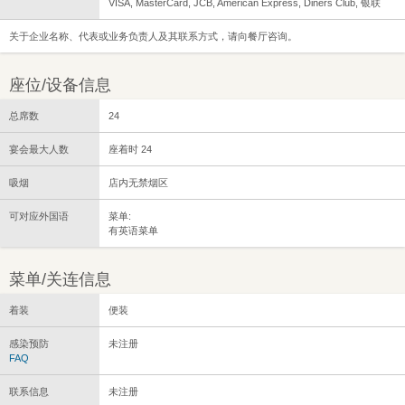
VISA, MasterCard, JCB, American Express, Diners Club, 银联
关于企业名称、代表或业务负责人及其联系方式，请向餐厅咨询。
座位/设备信息
总席数
24
宴会最大人数
座着时 24
吸烟
店内无禁烟区
可对应外国语
菜单:
有英语菜单
菜单/关连信息
着装
便装
感染预防
未注册
FAQ
联系信息
未注册