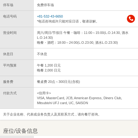
停车场
免费停车场
电话号码
+81-532-43-6650
*电话咨询或许只能对应日语，敬请谅解。
营业时间
周六/周日/节假日 午餐・咖啡：11:00～15:00(L.O.14:30, 酒水
L.O.14:30)
晚餐・酒吧：18:00～24:00(L.O.23:00, 酒水L.O.23:30)
休息日
不休息
平均预算
午餐 1,200 日元
晚餐 2,000 日元
服务费
餐桌费 20点～300日元(含税)
付款方式
<信用卡>
VISA, MasterCard, JCB, American Express, Diners Club,
Mitsubishi UFJ card, UC, SAISON
关于企业名称、代表或业务负责人及其联系方式，请向餐厅咨询。
座位/设备信息