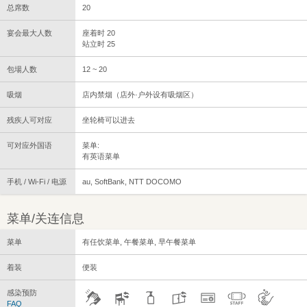
总席数
20
宴会最大人数
座着时 20
站立时 25
包場人数
12 ~ 20
吸烟
店内禁烟（店外·户外设有吸烟区）
残疾人可对应
坐轮椅可以进去
可对应外国语
菜单:
有英语菜单
手机 / Wi-Fi / 电源
au, SoftBank, NTT DOCOMO
菜单/关连信息
菜单
有任饮菜单, 午餐菜单, 早午餐菜单
着装
便装
感染预防
FAQ