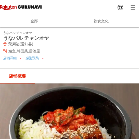
全部
饮食文化
うなバル チャンオヤ
うなバル チャンオヤ
荣周边(爱知县)
鳗鱼,韩国菜,居酒屋
店铺详细
感染预防
店铺概要