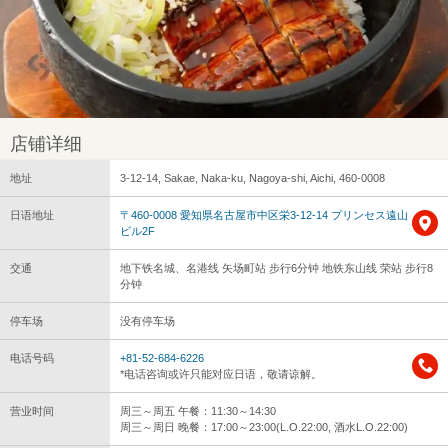
店铺详细
地址
3-12-14, Sakae, Naka-ku, Nagoya-shi, Aichi, 460-0008
日语地址
〒460-0008 愛知県名古屋市中区栄3-12-14 プリンセス遠山
ビル2F
交通
地下铁名城、名港线 矢场町站 步行6分钟 地铁东山线 荣站 步行8
分钟
停车场
没有停车场
电话号码
+81-52-684-6226
*电话咨询或许只能对应日语，敬请谅解。
营业时间
周三～周五 午餐：11:30～14:30
周三～周日 晚餐：17:00～23:00(L.O.22:00, 酒水L.O.22:00)