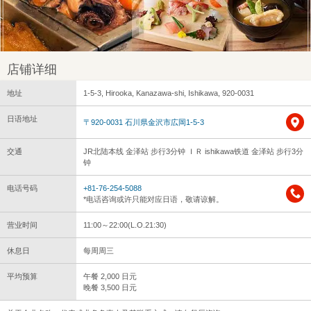
店铺详细
地址
1-5-3, Hirooka, Kanazawa-shi, Ishikawa, 920-0031
日语地址
〒920-0031 石川県金沢市広岡1-5-3
交通
JR北陆本线 金泽站 步行3分钟 ＩＲ ishikawa铁道 金泽站 步行3分
钟
电话号码
+81-76-254-5088
*电话咨询或许只能对应日语，敬请谅解。
营业时间
11:00～22:00(L.O.21:30)
休息日
每周周三
平均预算
午餐 2,000 日元
晚餐 3,500 日元