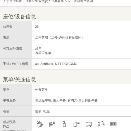
关于企业名称、代表或业务负责人及其联系方式，请向餐厅咨询。
座位/设备信息
总席数
23
吸烟
店内禁烟（店外·户外设有吸烟区）
可对应外国语
菜单:
有英语菜单
手机 / Wi-Fi / 电源
au, SoftBank, NTT DOCOMO
菜单/关连信息
菜单
午餐菜单
午餐服务
带甜品午餐, 量大午餐, 有周六·周日特别午餐
着装
便装, 礼服
感染预防
FAQ