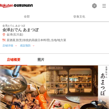
全部
饮食文化
金澤おでん あまつぼ
金泽おでん あまつぼ
金泽(石川县)
居酒屋,割烹(传统的高级日本料理),当地/地方菜
店铺详细
感染预防
店铺概要
照片