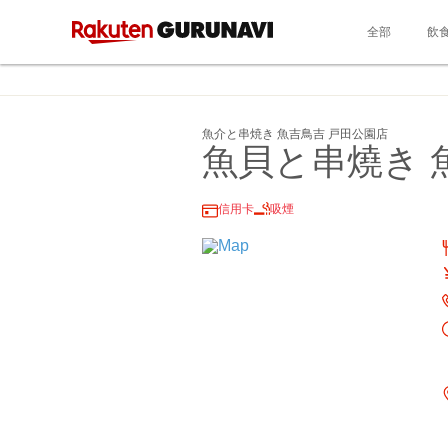
全部
飲
魚介と串焼き 魚吉鳥吉 戸田公園店
魚貝と串燒き 
信用卡
吸煙