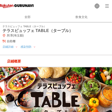
全部
飲食文化
テラスビュッフェ TABLE（ターブル）
テラスビュッフェ TABLE（ターブル）
所澤(埼玉縣)
自助餐
店鋪詳細
感染預防
店鋪概要