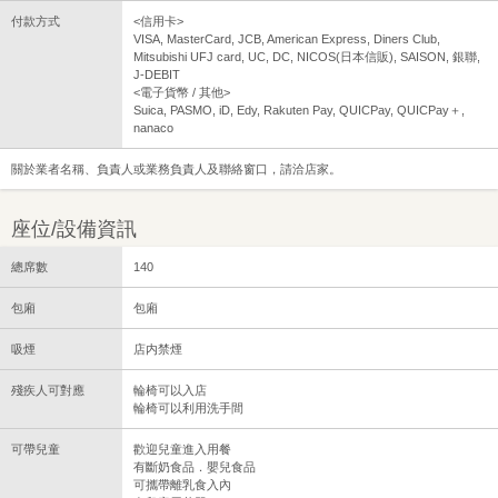
付款方式
<信用卡>
VISA, MasterCard, JCB, American Express, Diners Club,
Mitsubishi UFJ card, UC, DC, NICOS(日本信販), SAISON, 銀聯,
J-DEBIT
<電子貨幣 / 其他>
Suica, PASMO, iD, Edy, Rakuten Pay, QUICPay, QUICPay＋,
nanaco
關於業者名稱、負責人或業務負責人及聯絡窗口，請洽店家。
座位/設備資訊
總席數
140
包廂
包廂
吸煙
店内禁煙
殘疾人可對應
輪椅可以入店
輪椅可以利用洗手間
可帶兒童
歡迎兒童進入用餐
有斷奶食品．嬰兒食品
可攜帶離乳食入內