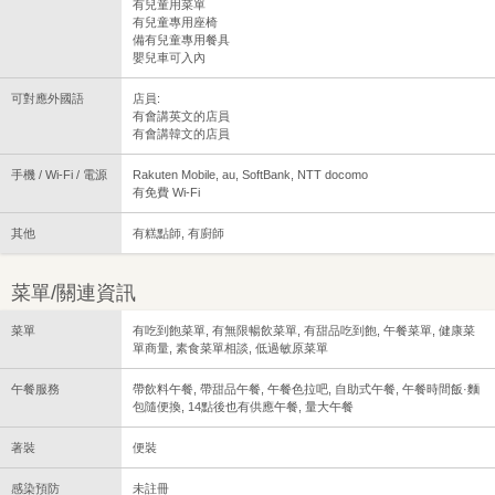
有兒童用菜單
有兒童專用座椅
備有兒童專用餐具
嬰兒車可入內
可對應外國語
店員:
有會講英文的店員
有會講韓文的店員
手機 / Wi-Fi / 電源
Rakuten Mobile, au, SoftBank, NTT docomo
有免費 Wi-Fi
其他
有糕點師, 有廚師
菜單/關連資訊
菜單
有吃到飽菜單, 有無限暢飲菜單, 有甜品吃到飽, 午餐菜單, 健康菜
單商量, 素食菜單相談, 低過敏原菜單
午餐服務
帶飲料午餐, 帶甜品午餐, 午餐色拉吧, 自助式午餐, 午餐時間飯·麵
包隨便換, 14點後也有供應午餐, 量大午餐
著裝
便裝
感染預防
未註冊