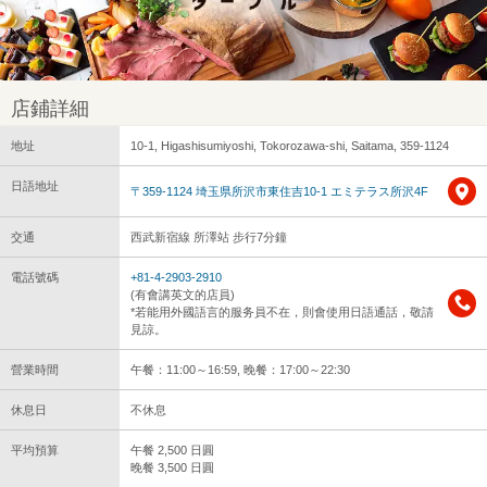
店鋪詳細
地址
10-1, Higashisumiyoshi, Tokorozawa-shi, Saitama, 359-1124
日語地址
〒359-1124 埼玉県所沢市東住吉10-1 エミテラス所沢4F
交通
西武新宿線 所澤站 步行7分鐘
電話號碼
+81-4-2903-2910
(有會講英文的店員)
*若能用外國語言的服务員不在，則會使用日語通話，敬請
見諒。
營業時間
午餐：11:00～16:59, 晚餐：17:00～22:30
休息日
不休息
平均預算
午餐 2,500 日圓
晚餐 3,500 日圓