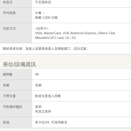
休息日
不定期休息
平均預算
午餐 --
晚餐 2,500 日圓
付款方式
<信用卡>
VISA, MasterCard, JCB, American Express, Diners Club,
Mitsubishi UFJ card, UC, DC
關於業者名稱、負責人或業務負責人及聯絡窗口，請洽店家。
座位/設備資訊
總席數
48
包廂
包廂
可帶兒童
歡迎兒童進入用餐
可對應外國語
菜單:
有英文菜單
其他
有卡拉OK, 可使用麥克