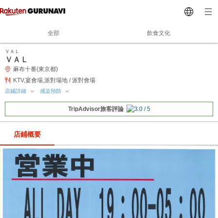
全部
飲食文化
ＶＡＬ
ＶＡＬ
麻布十番(東京都)
KTV,宴會場,派對場地 / 派對會場
店鋪詳細
感染預防
TripAdvisor旅客評論
店鋪概要