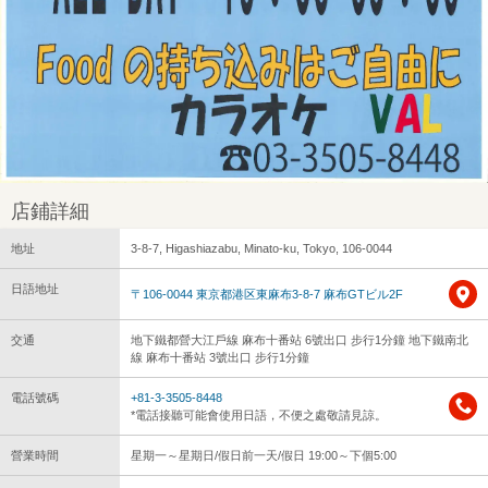
店鋪詳細
地址
3-8-7, Higashiazabu, Minato-ku, Tokyo, 106-0044
日語地址
〒106-0044 東京都港区東麻布3-8-7 麻布GTビル2F
交通
地下鐵都營大江戶線 麻布十番站 6號出口 步行1分鐘 地下鐵南北
線 麻布十番站 3號出口 步行1分鐘
電話號碼
+81-3-3505-8448
*電話接聽可能會使用日語，不便之處敬請見諒。
營業時間
星期一～星期日/假日前一天/假日 19:00～下個5:00