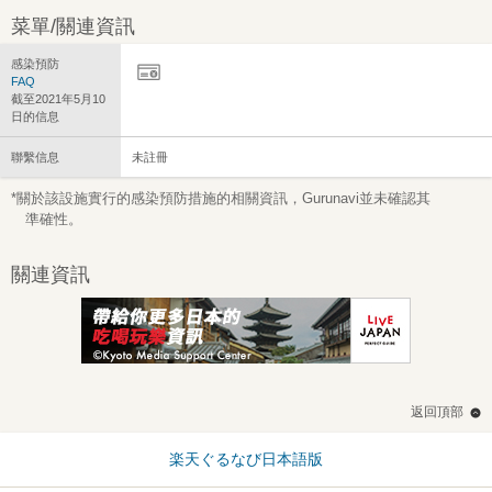
菜單/關連資訊
感染預防
FAQ
截至2021年5月10
日的信息
聯繫信息
未註冊
*關於該設施實行的感染預防措施的相關資訊，Gurunavi並未確認其
準確性。
關連資訊
返回頂部
楽天ぐるなび日本語版