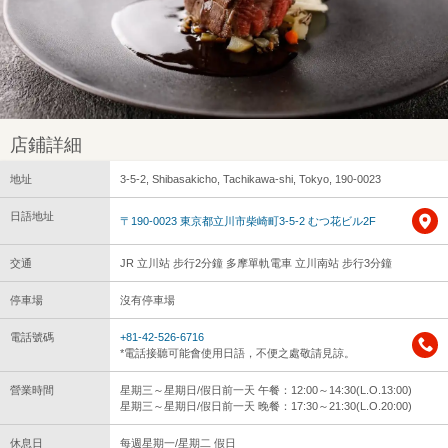
店鋪詳細
地址
3-5-2, Shibasakicho, Tachikawa-shi, Tokyo, 190-0023
日語地址
〒190-0023 東京都立川市柴崎町3-5-2 むつ花ビル2F
交通
JR 立川站 步行2分鐘 多摩單軌電車 立川南站 步行3分鐘
停車場
沒有停車場
電話號碼
+81-42-526-6716
*電話接聽可能會使用日語，不便之處敬請見諒。
營業時間
星期三～星期日/假日前一天 午餐：12:00～14:30(L.O.13:00)
星期三～星期日/假日前一天 晚餐：17:30～21:30(L.O.20:00)
休息日
每週星期一/星期二 假日