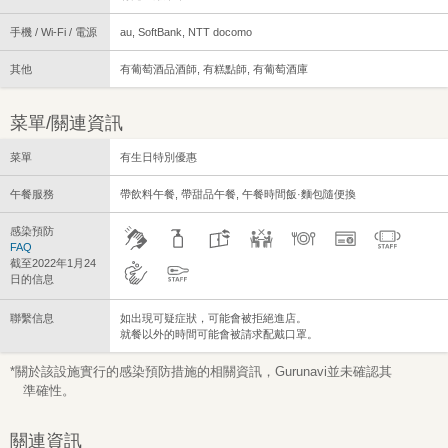
手機 / Wi-Fi / 電源
au, SoftBank, NTT docomo
其他
有葡萄酒品酒師, 有糕點師, 有葡萄酒庫
菜單/關連資訊
菜單
有生日特別優惠
午餐服務
帶飲料午餐, 帶甜品午餐, 午餐時間飯·麵包隨便換
感染預防
FAQ
截至2022年1月24
日的信息
聯繫信息
如出現可疑症狀，可能會被拒絕進店。
就餐以外的時間可能會被請求配戴口罩。
*關於該設施實行的感染預防措施的相關資訊，Gurunavi並未確認其
準確性。
關連資訊