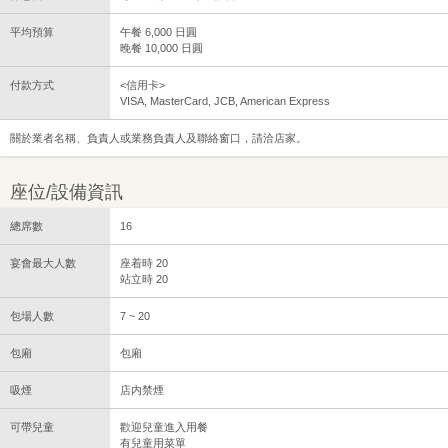
平均預算
午餐 6,000 日圓
晚餐 10,000 日圓
付款方式
<信用卡>
VISA, MasterCard, JCB, American Express
關於業者名稱、負責人或業務負責人及聯絡窗口，請洽店家。
座位/設備資訊
總席數
16
宴會最大人數
座着時 20
站立時 20
包場人數
7 ~ 20
包廂
包廂
吸煙
店内禁煙
可帶兒童
歡迎兒童進入用餐
有兒童用菜單