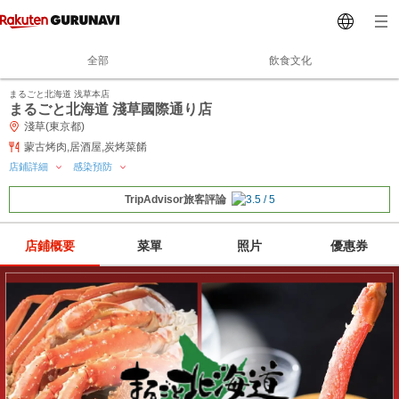
全部
飲食文化
まるごと北海道 浅草本店
まるごと北海道 淺草國際通り店
淺草(東京都)
蒙古烤肉,居酒屋,炭烤菜餚
店鋪詳細
感染預防
TripAdvisor旅客評論
店鋪概要
菜單
照片
優惠券