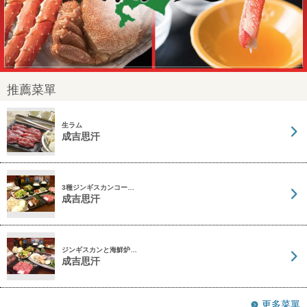
推薦菜單
生ラム
成吉思汗
3種ジンギスカンコー…
成吉思汗
ジンギスカンと海鮮炉…
成吉思汗
更多菜單