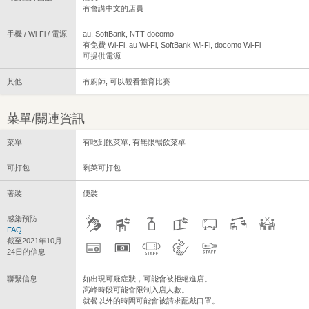
有會講中文的店員
手機 / Wi-Fi / 電源
au, SoftBank, NTT docomo
有免費 Wi-Fi, au Wi-Fi, SoftBank Wi-Fi, docomo Wi-Fi
可提供電源
其他
有廚師, 可以觀看體育比賽
菜單/關連資訊
菜單
有吃到飽菜單, 有無限暢飲菜單
可打包
剩菜可打包
著裝
便裝
感染預防
FAQ
截至2021年10月
24日的信息
聯繫信息
如出現可疑症狀，可能會被拒絕進店。
高峰時段可能會限制入店人數。
就餐以外的時間可能會被請求配戴口罩。