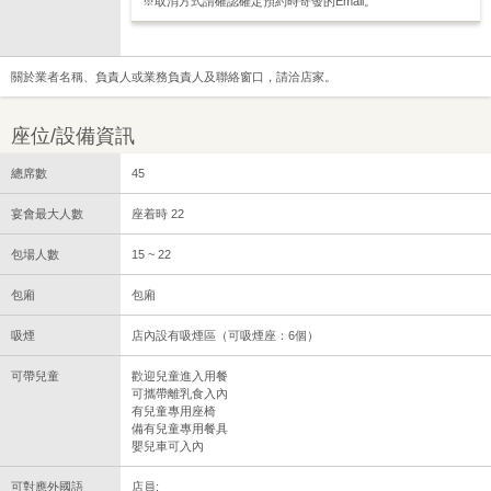
※取消方式請確認確定預約時寄發的Email。
關於業者名稱、負責人或業務負責人及聯絡窗口，請洽店家。
座位/設備資訊
總席數
45
宴會最大人數
座着時 22
包場人數
15 ~ 22
包廂
包廂
吸煙
店內設有吸煙區（可吸煙座：6個）
可帶兒童
歡迎兒童進入用餐
可攜帶離乳食入內
有兒童專用座椅
備有兒童專用餐具
嬰兒車可入內
可對應外國語
店員: