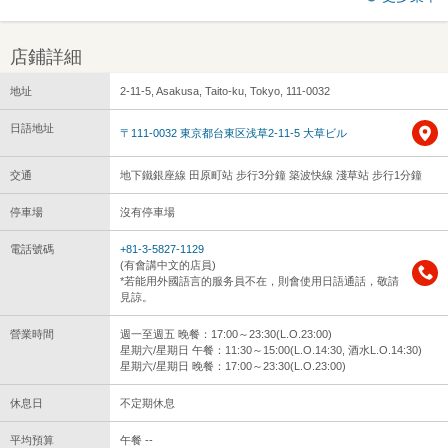
店鋪詳細
地址
2-11-5, Asakusa, Taito-ku, Tokyo, 111-0032
日語地址
〒111-0032 東京都台東区浅草2-11-5 大草ビル
交通
地下鐵銀座線 田原町站 步行3分鐘 築波快線 淺草站 步行1分鐘
停車場
沒有停車場
電話號碼
+81-3-5827-1129
(有會講中文的店員)
*若能用外國語言的服务員不在，則會使用日語通話，敬請
見諒。
營業時間
週一至週五 晚餐：17:00～23:30(L.O.23:00)
星期六/星期日 午餐：11:30～15:00(L.O.14:30, 酒水L.O.14:30)
星期六/星期日 晚餐：17:00～23:30(L.O.23:00)
休息日
不定期休息
平均預算
午餐 --