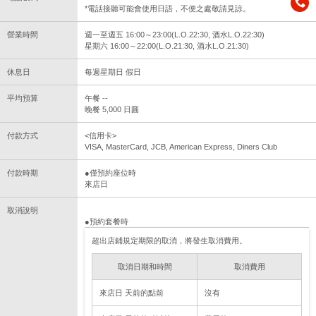
*電話接聽可能會使用日語，不便之處敬請見諒。
營業時間
週一至週五 16:00～23:00(L.O.22:30, 酒水L.O.22:30)
星期六 16:00～22:00(L.O.21:30, 酒水L.O.21:30)
休息日
每週星期日 假日
平均預算
午餐 --
晚餐 5,000 日圓
付款方式
<信用卡>
VISA, MasterCard, JCB, American Express, Diners Club
付款時期
●僅預約座位時
來店日
取消說明
●預約套餐時
超出店鋪規定期限的取消，將發生取消費用。
取消日期和時間
取消費用
來店日 天前的點前
沒有