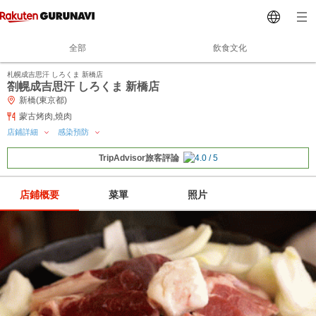
全部
飲食文化
札幌成吉思汗 しろくま 新橋店
劄幌成吉思汗 しろくま 新橋店
新橋(東京都)
蒙古烤肉,燒肉
店鋪詳細
感染預防
TripAdvisor旅客評論
店鋪概要
菜單
照片