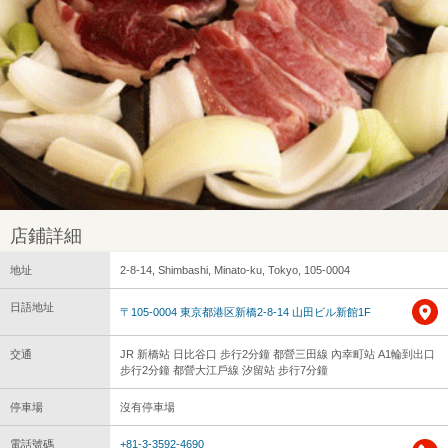
店鋪詳細
地址
2-8-14, Shimbashi, Minato-ku, Tokyo, 105-0004
日語地址
〒105-0004 東京都港区新橋2-8-14 山田ビル新館1F
交通
JR 新橋站 日比谷口 步行2分鐘 都營三田線 內幸町站 A1輪到出口
步行2分鐘 都營大江戶線 汐留站 步行7分鐘
停車場
沒有停車場
電話號碼
+81-3-3592-4690