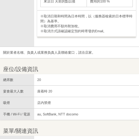
來店日 天前的點以後
費用的100 %
※取消日期和時間為日本時間，以（服務器檢索的日本標準時
間）為基準。
※取消費用不額外附加稅。
※取消方式請確認確定預約時寄發的Email。
關於業者名稱、負責人或業務負責人及聯絡窗口，請洽店家。
座位/設備資訊
總席數
20
宴會最大人數
座着時 20
吸煙
店内禁煙
手機 / Wi-Fi / 電源
au, SoftBank, NTT docomo
菜單/關連資訊