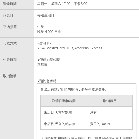
營業時間
星期一～星期六 17:00～下個3:00
休息日
每週星期日
平均預算
午餐 --
晚餐 4,000 日圓
付款方式
<信用卡>
VISA, MasterCard, JCB, American Express
付款時期
●僅預約座位時
來店日
取消說明
●預約套餐時
超出店鋪規定期限的取消，將發生取消費用。
取消日期和時間
取消費用
來店日 天前的點前
沒有
來店日 天前的點以後
費用的100 %
※取消日期和時間為日本時間，以（服務器檢索的日本標準時