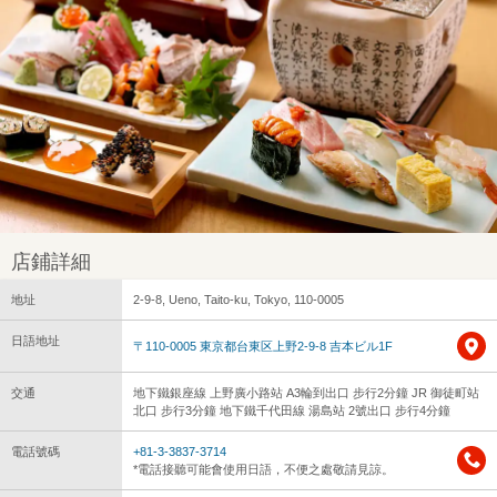
店鋪詳細
地址
2-9-8, Ueno, Taito-ku, Tokyo, 110-0005
日語地址
〒110-0005 東京都台東区上野2-9-8 吉本ビル1F
交通
地下鐵銀座線 上野廣小路站 A3輪到出口 步行2分鐘 JR 御徒町站
北口 步行3分鐘 地下鐵千代田線 湯島站 2號出口 步行4分鐘
電話號碼
+81-3-3837-3714
*電話接聽可能會使用日語，不便之處敬請見諒。