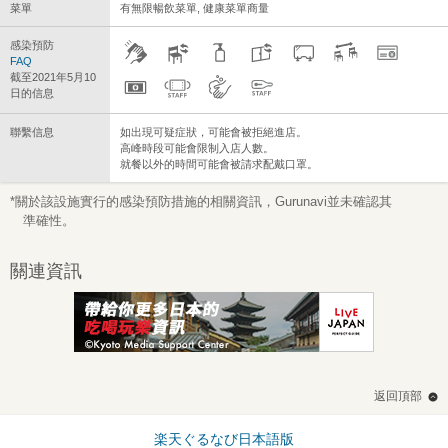
菜單
有無限暢飲菜單, 健康菜單商量
感染預防
FAQ
截至2021年5月10
日的信息
聯繫信息
如出現可疑症狀，可能會被拒絕進店。
高峰時段可能會限制入店人數。
就餐以外的時間可能會被請求配戴口罩。
*關於該設施實行的感染預防措施的相關資訊，Gurunavi並未確認其
準確性。
關連資訊
返回頂部
楽天ぐるなび日本語版