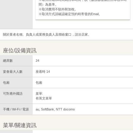
間）為基準。
※取消費用不額外附加稅。
※取消方式請確認確定預約時寄發的Email。
關於業者名稱、負責人或業務負責人及聯絡窗口，請洽店家。
座位/設備資訊
總席數
24
宴會最大人數
座着時 14
包廂
包廂
可對應外國語
菜單:
有英文菜單
手機 / Wi-Fi / 電源
au, SoftBank, NTT docomo
菜單/關連資訊