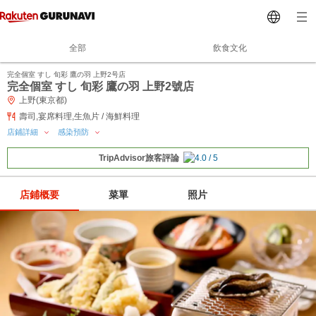
全部
飲食文化
完全個室 すし 旬彩 鷹の羽 上野2号店
完全個室 すし 旬彩 鷹の羽 上野2號店
上野(東京都)
壽司,宴席料理,生魚片 / 海鮮料理
店鋪詳細
感染預防
TripAdvisor旅客評論
店鋪概要
菜單
照片