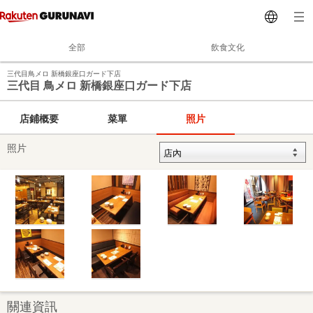
全部
飲食文化
三代目鳥メロ 新橋銀座口ガード下店
三代目 鳥メロ 新橋銀座口ガード下店
店鋪概要
菜單
照片
照片
關連資訊