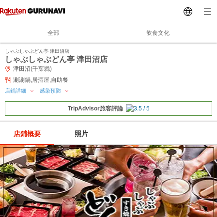
全部
飲食文化
しゃぶしゃぶどん亭 津田沼店
しゃぶしゃぶどん亭 津田沼店
津田沼(千葉縣)
涮涮鍋,居酒屋,自助餐
店鋪詳細
感染預防
TripAdvisor旅客評論
店鋪概要
照片