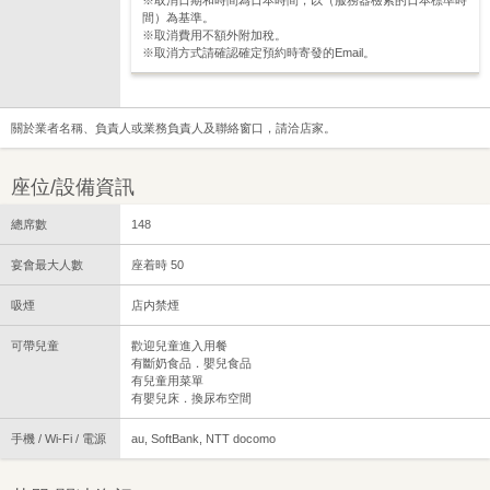
※取消日期和時間為日本時間，以（服務器檢索的日本標準時
間）為基準。
※取消費用不額外附加稅。
※取消方式請確認確定預約時寄發的Email。
關於業者名稱、負責人或業務負責人及聯絡窗口，請洽店家。
座位/設備資訊
總席數
148
宴會最大人數
座着時 50
吸煙
店内禁煙
可帶兒童
歡迎兒童進入用餐
有斷奶食品．嬰兒食品
有兒童用菜單
有嬰兒床．換尿布空間
手機 / Wi-Fi / 電源
au, SoftBank, NTT docomo