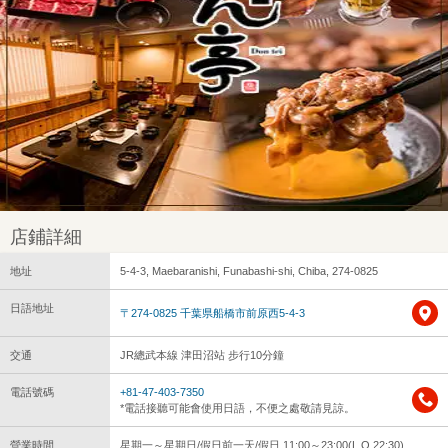
店鋪詳細
地址
5-4-3, Maebaranishi, Funabashi-shi, Chiba, 274-0825
日語地址
〒274-0825 千葉県船橋市前原西5-4-3
交通
JR總武本線 津田沼站 步行10分鐘
電話號碼
+81-47-403-7350
*電話接聽可能會使用日語，不便之處敬請見諒。
營業時間
星期一～星期日/假日前一天/假日 11:00～23:00(L.O.22:30)