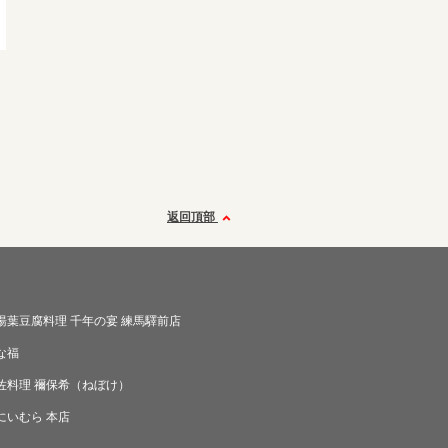
返回頂部
湯葉豆腐料理 千年の宴 練馬驛前店
な福
佐料理 禰保希（ねぼけ）
にいむら 本店