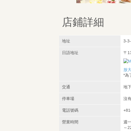
店鋪詳細
地址
3-3
日語地址
〒1
放
*
交通
地下
停車場
沒
電話號碼
+81
營業時間
週一至
～22