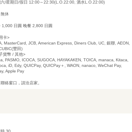
/星期日/假日 12:00～22:30(L.O.22:00, 酒水L.O.22:00)
年無休
 1,000 日圓 晚餐 2,800 日圓
用卡>
A, MasterCard, JCB, American Express, Diners Club, UC, 銀聯, AEON,
CUBIC(豐田)
子貨幣 / 其他>
ca, PASMO, ICOCA, SUGOCA, HAYAKAKEN, TOICA, manaca, Kitaca,
oca, iD, Edy, QUICPay, QUICPay＋, WAON, nanaco, WeChat Pay,
ay, Apple Pay
及聯絡窗口，請洽店家。
時 30