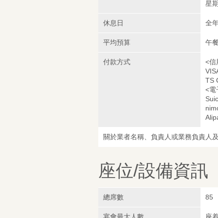
星期六
休息日
全
平均預算
午餐
付款方式
<信
VIS
TS 
<電
Sui
nim
Alip
關於業者名稱、負責人或業務負責人
座位/設備資訊
總席數
85
宴會最大人數
座着