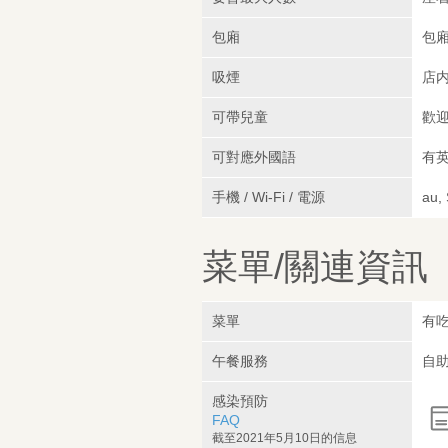
包廂
包
吸煙
店
可帶兒童
歡
可對應外國語
有英
手機 / Wi-Fi / 電源
au,
菜單/關連資訊
菜單
有吃
午餐服務
自助
感染預防
FAQ
截至2021年5月10日的信息