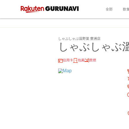
全部
飲
しゃぶしゃぶ温野菜 豊洲店
しゃぶしゃぶ溫
信用卡
包廂
禁煙