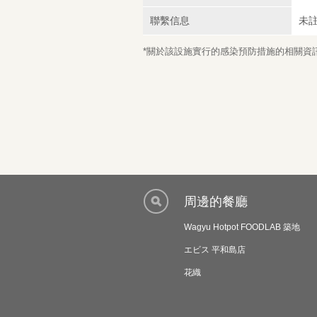
聯繫信息
未
*關於該設施實行的感染預防措施的相關資訊，
周邊的餐廳
Wagyu Hotpot FOODLAB 築地
エビス 平和島店
花織