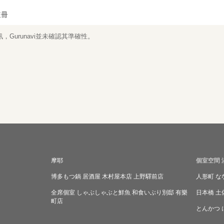
註冊
Gurunavi並未確認其準確性。
摩耶
個室空間 
博多もつ鍋 居酒屋 木村屋本店 上野驛前店
人形町 な
全席個室 しゃぶしゃぶと鮮魚 和食いぶり別邸 有樂
日本橋 土
町店
とんかつ 