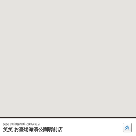
笑笑 お台場海浜公園駅前店
笑笑 お臺場海濱公園驛前店