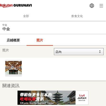
全部
飲食文化
中金
中金
店鋪概要
照片
照片
關連資訊