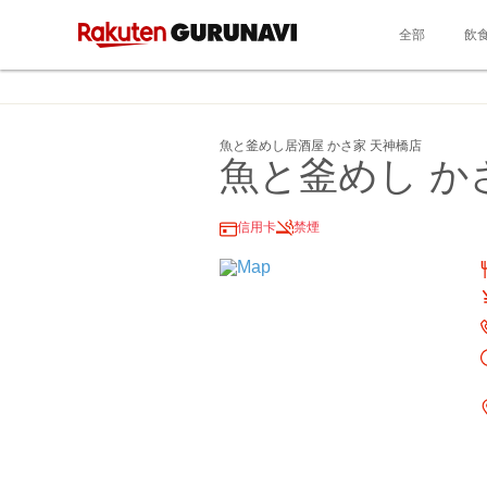
全部
飲
魚と釜めし居酒屋 かさ家 天神橋店
魚と釜めし か
信用卡
禁煙