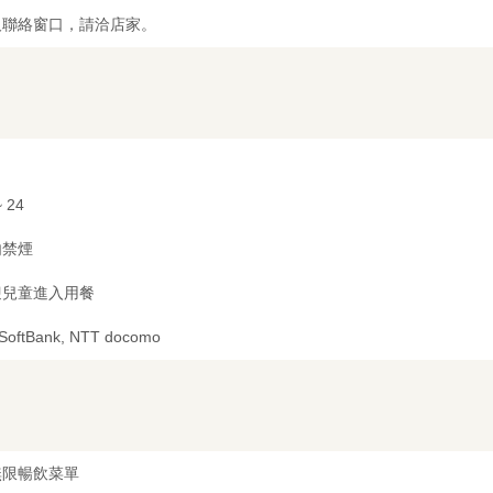
及聯絡窗口，請洽店家。
~ 24
内禁煙
迎兒童進入用餐
 SoftBank, NTT docomo
無限暢飲菜單