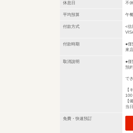
休息日
不
平均預算
午餐
付款方式
<信
VIS
付款時期
●
來
取消說明
●
預
で
【
10
【
当
免費・快速預訂