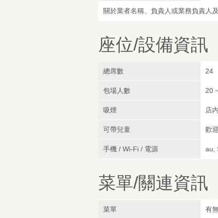
關於業者名稱、負責人或業務負責人
座位/設備資訊
總席數
24
包場人數
20 
吸煙
店
可帶兒童
歡
手機 / Wi-Fi / 電源
au,
菜單/關連資訊
菜單
有