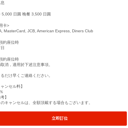
休息
 5,000 日圓 晚餐 3,500 日圓
用卡>
A, MasterCard, JCB, American Express, Diners Club
僅預約座位時
店日
僅預約座位時
約取消，適用於下述注意事項。
きるだけ早くご連絡ください。
キャンセル料】
0％
備考】
日のキャンセルは、全額頂戴する場合もございます。
立即訂位