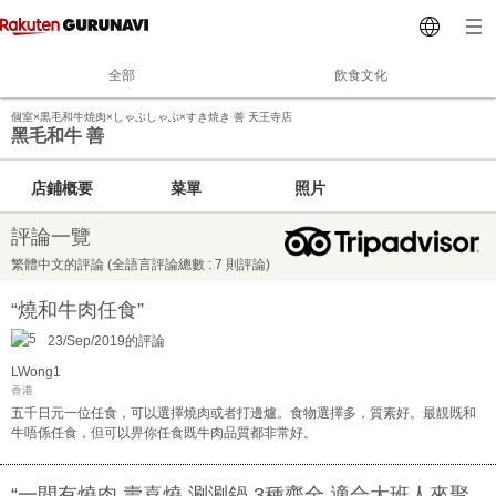
全部
飲食文化
個室×黒毛和牛焼肉×しゃぶしゃぶ×すき焼き 善 天王寺店
黑毛和牛 善
店鋪概要
菜單
照片
評論一覽
繁體中文的評論 (全語言評論總數 : 7 則評論)
“燒和牛肉任食”
23/Sep/2019的評論
LWong1
香港
五千日元一位任食，可以選擇燒肉或者打邊爐。食物選擇多，質素好。最靚既和
牛唔係任食，但可以畀你任食既牛肉品質都非常好。
“一間有燒肉,壽喜燒,涮涮鍋,3種齊全,適合大班人來聚