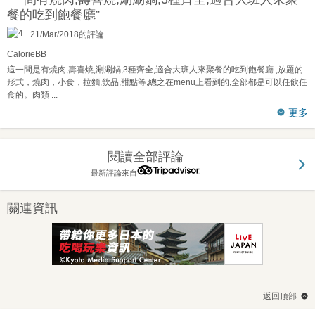
餐的吃到飽餐廳”
21/Mar/2018的評論
CalorieBB
這一間是有燒肉,壽喜燒,涮涮鍋,3種齊全,適合大班人來聚餐的吃到飽餐廳 ,放題的
形式，燒肉，小食，拉麵,飲品,甜點等,總之在menu上看到的,全部都是可以任飲任
食的。肉類
...
更多
閱讀全部評論
最新評論來自
關連資訊
返回頂部