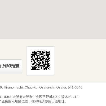
列印預覽
-9, Hiranomachi, Chuo-ku, Osaka-shi, Osaka, 541-0046
41-0046 大阪府大阪市中央区平野町3-3-9 湯木ビル1F
為了正確顯示地圖位置，搜尋時請使用日語地址。