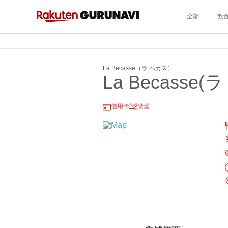
全部
飲
La Becasse（ラ ベカス）
La Becasse(
信用卡
禁煙