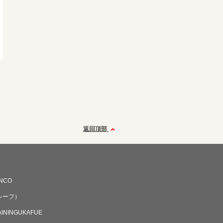
返回頂部
INCO
（シーフ）
ININGUKAFUE