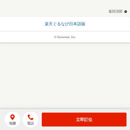
返回頂部
楽天ぐるなび日本語版
© Gurunavi, Inc.
立即訂位
地圖
電話