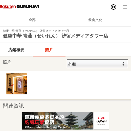
全部
飲食文化
健康中華 青蓮（せいれん） 汐留メディアタワー店
健康中華 青蓮（せいれん） 汐留メディアタワー店
店鋪概要
照片
照片
關連資訊