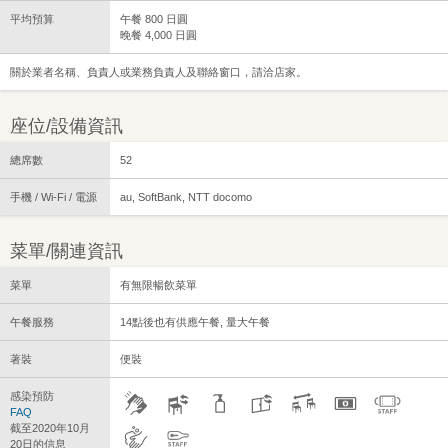
平均預算
午餐 800 日圓
晚餐 4,000 日圓
關於業者名稱、負責人或業務負責人及聯絡窗口，請洽店家。
座位/設備資訊
總席數
52
手機 / Wi-Fi / 電源
au, SoftBank, NTT docomo
菜單/關連資訊
菜單
有無限暢飲菜單
午餐服務
14點後也有供應午餐, 量大午餐
著裝
便裝
感染預防
FAQ
截至2020年10月
20日的信息