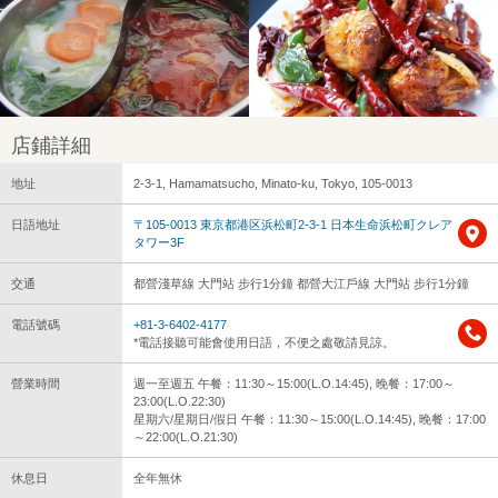
店鋪詳細
地址
2-3-1, Hamamatsucho, Minato-ku, Tokyo, 105-0013
日語地址
〒105-0013 東京都港区浜松町2-3-1 日本生命浜松町クレア
タワー3F
交通
都營淺草線 大門站 步行1分鐘 都營大江戶線 大門站 步行1分鐘
電話號碼
+81-3-6402-4177
*電話接聽可能會使用日語，不便之處敬請見諒。
營業時間
週一至週五 午餐：11:30～15:00(L.O.14:45), 晚餐：17:00～
23:00(L.O.22:30)
星期六/星期日/假日 午餐：11:30～15:00(L.O.14:45), 晚餐：17:00
～22:00(L.O.21:30)
休息日
全年無休