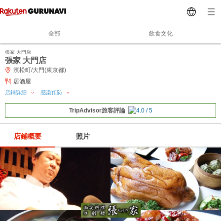
全部
飲食文化
張家 大門店
張家 大門店
濱松町/大門(東京都)
居酒屋
店鋪詳細
感染預防
TripAdvisor旅客評論
店鋪概要
照片