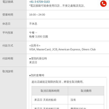
電話號碼
+81-3-6709-0163
*電話接聽可能會使用日語，不便之處敬請見諒。
營業時間
16:00～24:00
休息日
不休息
平均預算
午餐 --
晚餐 3,000 日圓
付款方式
<信用卡>
VISA, MasterCard, JCB, American Express, Diners Club
付款時期
●僅預約座位時
來店日
取消說明
●預約套餐時
超出店鋪規定期限的取消，將發生取消費用。
取消日期和時間
取消費用
來店日 天前的點前
沒有
來店日 天前的點以後
費用的100 %