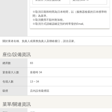
※取消日期和時間為日本時間，以（服務器檢索的日本標準時
間）為基準。
※取消費用不額外附加稅。
※取消方式請確認確定預約時寄發的Email。
關於業者名稱、負責人或業務負責人及聯絡窗口，請洽店家。
座位/設備資訊
總席數
83
宴會最大人數
座着時 34
包場人數
13 ~ 34
吸煙
店內設有吸煙區
菜單/關連資訊