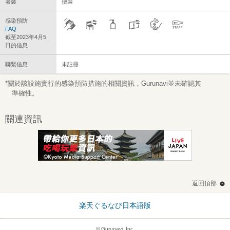
著裝
便裝
感染預防
FAQ
截至2023年4月5
日的信息
聯繫信息
未註冊
*關於該設施實行的感染預防措施的相關資訊，Gurunavi並未確認其
準確性。
關連資訊
返回頂部
楽天ぐるなび日本語版
© Gurunavi, Inc.