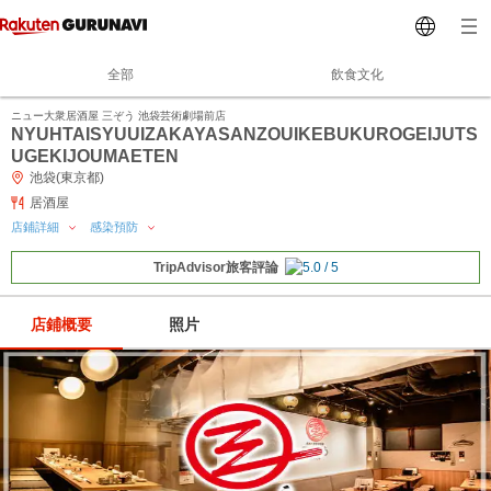
全部
飲食文化
ニュー大衆居酒屋 三ぞう 池袋芸術劇場前店
NYUHTAISYUUIZAKAYASANZOUIKEBUKUROGEIJUTS
UGEKIJOUMAETEN
池袋(東京都)
居酒屋
店鋪詳細
感染預防
TripAdvisor旅客評論
店鋪概要
照片