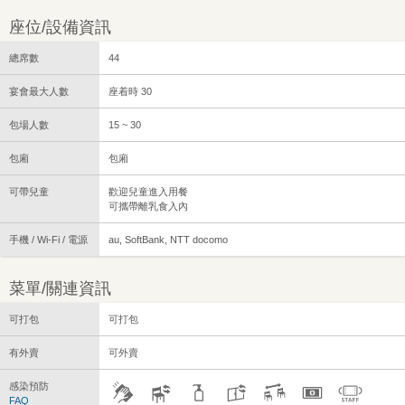
座位/設備資訊
總席數
44
宴會最大人數
座着時 30
包場人數
15 ~ 30
包廂
包廂
可帶兒童
歡迎兒童進入用餐
可攜帶離乳食入內
手機 / Wi-Fi / 電源
au, SoftBank, NTT docomo
菜單/關連資訊
可打包
可打包
有外賣
可外賣
感染預防
FAQ