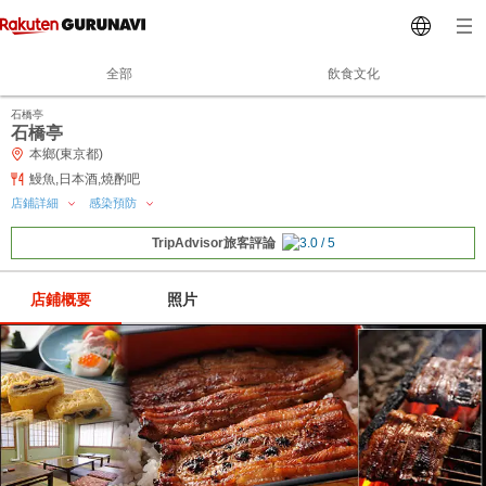
全部
飲食文化
石橋亭
石橋亭
本鄉(東京都)
鰻魚,日本酒,燒酌吧
店鋪詳細
感染預防
TripAdvisor旅客評論
店鋪概要
照片