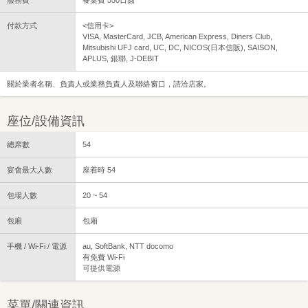
服務費
餐桌費 550日圆
付款方式
<信用卡>
VISA, MasterCard, JCB, American Express, Diners Club,
Mitsubishi UFJ card, UC, DC, NICOS(日本信販), SAISON,
APLUS, 銀聯, J-DEBIT
關於業者名稱、負責人或業務負責人及聯絡窗口，請洽店家。
座位/設備資訊
總席數
54
宴會最大人數
座着時 54
包場人數
20 ~ 54
包廂
包廂
手機 / Wi-Fi / 電源
au, SoftBank, NTT docomo
有免費 Wi-Fi
可提供電源
菜單/關連資訊