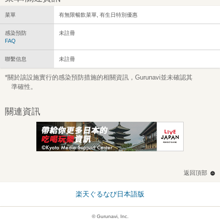
菜單
有無限暢飲菜單, 有生日特別優惠
感染預防
未註冊
FAQ
聯繫信息
未註冊
*關於該設施實行的感染預防措施的相關資訊，Gurunavi並未確認其
準確性。
關連資訊
返回頂部
楽天ぐるなび日本語版
© Gurunavi, Inc.