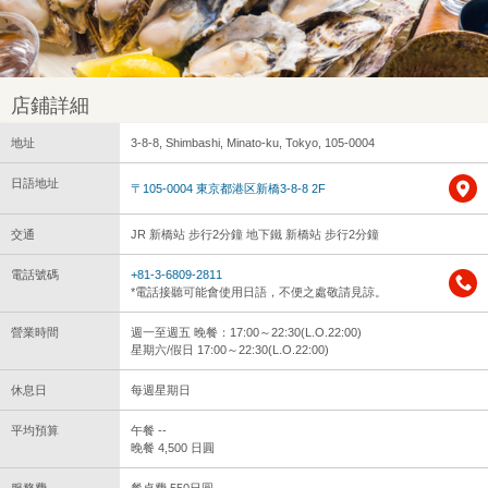
店鋪詳細
地址
3-8-8, Shimbashi, Minato-ku, Tokyo, 105-0004
日語地址
〒105-0004 東京都港区新橋3-8-8 2F
交通
JR 新橋站 步行2分鐘 地下鐵 新橋站 步行2分鐘
電話號碼
+81-3-6809-2811
*電話接聽可能會使用日語，不便之處敬請見諒。
營業時間
週一至週五 晚餐：17:00～22:30(L.O.22:00)
星期六/假日 17:00～22:30(L.O.22:00)
休息日
每週星期日
平均預算
午餐 --
晚餐 4,500 日圓