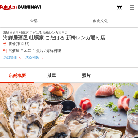
全部
飲食文化
海鮮居酒屋 牡蠣家 こだはる 新橋レンガ通り店
海鮮居酒屋 牡蠣家 こだはる 新橋レンガ通り店
新橋(東京都)
居酒屋,日本酒,生魚片 / 海鮮料理
店鋪詳細
感染預防
店鋪概要
菜單
照片