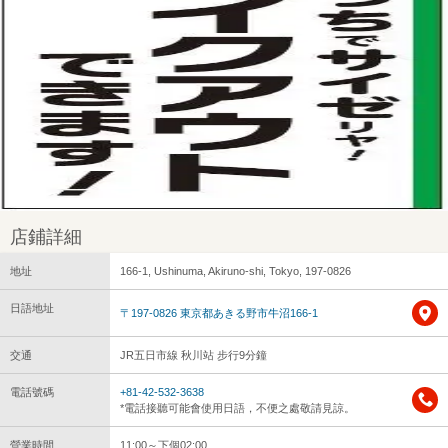
店鋪詳細
地址
166-1, Ushinuma, Akiruno-shi, Tokyo, 197-0826
日語地址
〒197-0826 東京都あきる野市牛沼166-1
交通
JR五日市線 秋川站 步行9分鐘
電話號碼
+81-42-532-3638
*電話接聽可能會使用日語，不便之處敬請見諒。
營業時間
11:00～下個02:00