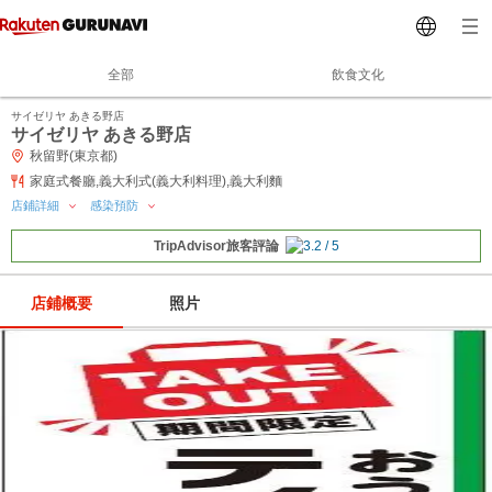
全部
飲食文化
サイゼリヤ あきる野店
サイゼリヤ あきる野店
秋留野(東京都)
家庭式餐廳,義大利式(義大利料理),義大利麵
店鋪詳細
感染預防
TripAdvisor旅客評論
店鋪概要
照片