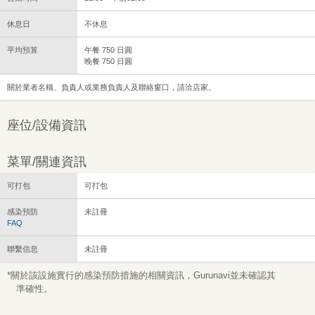
休息日
不休息
平均預算
午餐 750 日圓
晚餐 750 日圓
關於業者名稱、負責人或業務負責人及聯絡窗口，請洽店家。
座位/設備資訊
菜單/關連資訊
可打包
可打包
感染預防
未註冊
FAQ
聯繫信息
未註冊
*關於該設施實行的感染預防措施的相關資訊，Gurunavi並未確認其
準確性。