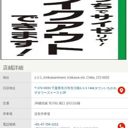
店鋪詳細
地址
1-1-1, Ichikawaminami, Ichikawa-shi, Chiba, 272-0033
日語地址
〒272-0033 千葉県市川市市川南1-1-1 I‐linkタウンいちかわ
ザタワーズイースト2F
交通
JR總武線 市川站 南口 步行1分鐘
停車場
沒有停車場
電話號碼
+81-47-704-1012