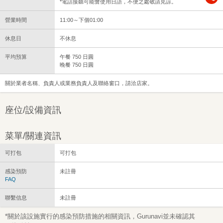
*電話接聽可能會使用日語，不便之處敬請見諒。
營業時間
11:00～下個01:00
休息日
不休息
平均預算
午餐 750 日圓
晚餐 750 日圓
關於業者名稱、負責人或業務負責人及聯絡窗口，請洽店家。
座位/設備資訊
菜單/關連資訊
可打包
可打包
感染預防
未註冊
FAQ
聯繫信息
未註冊
*關於該設施實行的感染預防措施的相關資訊，Gurunavi並未確認其