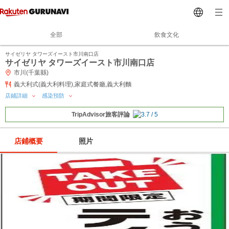
全部
飲食文化
サイゼリヤ タワーズイースト市川南口店
サイゼリヤ タワーズイースト市川南口店
市川(千葉縣)
義大利式(義大利料理),家庭式餐廳,義大利麵
店鋪詳細
感染預防
TripAdvisor旅客評論
店鋪概要
照片