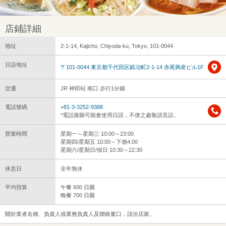
店鋪詳細
地址
2-1-14, Kajicho, Chiyoda-ku, Tokyo, 101-0044
日語地址
〒101-0044 東京都千代田区鍛冶町2-1-14 赤尾興産ビル1F
交通
JR 神田站 南口 步行1分鐘
電話號碼
+81-3-3252-9388
*電話接聽可能會使用日語，不便之處敬請見諒。
營業時間
星期一～星期三 10:00～23:00
星期四/星期五 10:00～下個4:00
星期六/星期日/假日 10:30～22:30
休息日
全年無休
平均預算
午餐 600 日圓
晚餐 700 日圓
關於業者名稱、負責人或業務負責人及聯絡窗口，請洽店家。