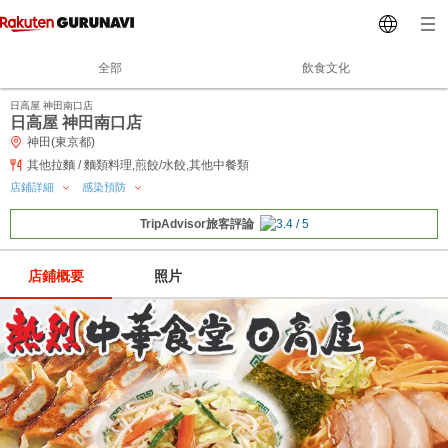
全部
飲食文化
日高屋 神田南口店
日高屋 神田南口店
神田(東京都)
其他拉麵 / 麵類料理,煎餃/水餃,其他中餐類
店鋪詳細
感染預防
TripAdvisor旅客評論
店鋪概要
照片