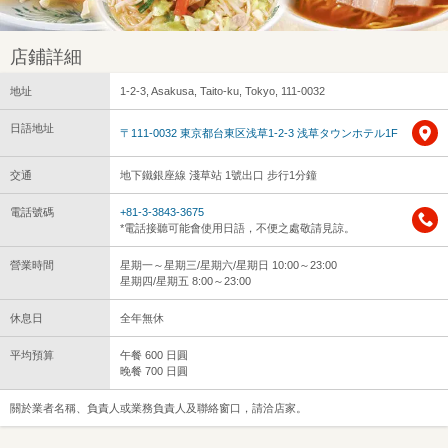
店鋪詳細
地址
1-2-3, Asakusa, Taito-ku, Tokyo, 111-0032
日語地址
〒111-0032 東京都台東区浅草1-2-3 浅草タウンホテル1F
交通
地下鐵銀座線 淺草站 1號出口 步行1分鐘
電話號碼
+81-3-3843-3675
*電話接聽可能會使用日語，不便之處敬請見諒。
營業時間
星期一～星期三/星期六/星期日 10:00～23:00
星期四/星期五 8:00～23:00
休息日
全年無休
平均預算
午餐 600 日圓
晚餐 700 日圓
關於業者名稱、負責人或業務負責人及聯絡窗口，請洽店家。