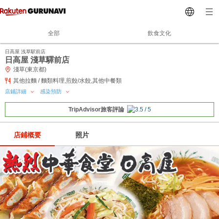
全部
飲食文化
日高屋 浅草駅前店
日高屋 淺草驛前店
淺草(東京都)
其他拉麵 / 麵類料理,煎餃/水餃,其他中餐類
店鋪詳細
感染預防
TripAdvisor旅客評論
店鋪概要
照片