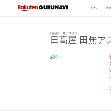
全部
飲
日高屋 田無アスタ店
日高屋 田無ア