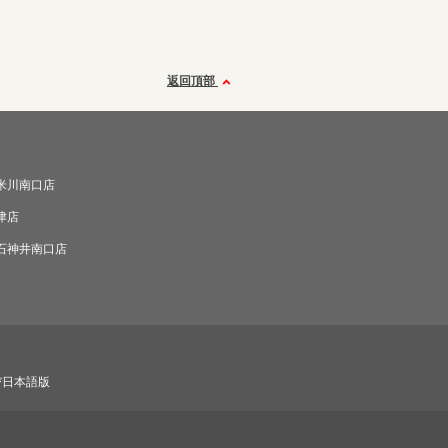
返回頂部
米川南口店
津店
石神井南口店
び日本語版