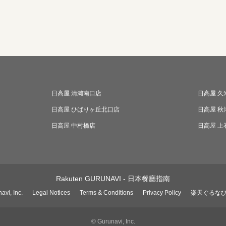
日高屋 清瀨南口店
日高屋 久
日高屋 ひばりヶ丘北口店
日高屋 秋
日高屋 中村橋店
日高屋 上
Rakuten GURUNAVI - 日本餐廳指南
avi, Inc.
Legal Notices
Terms & Conditions
Privacy Policy
楽天ぐるな
© Gurunavi, Inc.