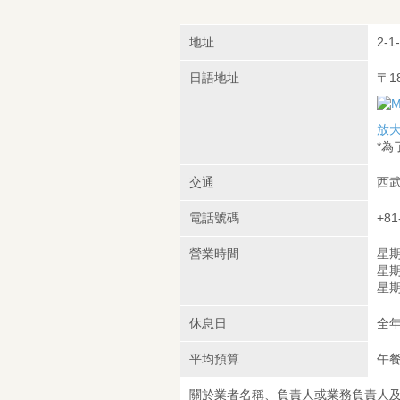
地址
2-1-
日語地址
〒1
放
*
交通
西武
電話號碼
+81
營業時間
星期
星期
星期
休息日
全
平均預算
午餐
關於業者名稱、負責人或業務負責人